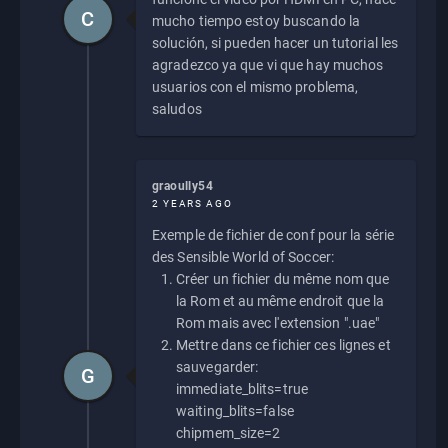
C
mucho tiempo estoy buscando la
solución, si pueden hacer un tutorial les
agradezco ya que vi que hay muchos
usuarios con el mismo problema,
saludos
graoully54
2 YEARS AGO
Exemple de fichier de conf pour la série
des Sensible World of Soccer:
Créer un fichier du même nom que
la Rom et au même endroit que la
Rom mais avec l'extension ".uae"
Mettre dans ce fichier ces lignes et
sauvegarder:
G
immediate_blits=true
waiting_blits=false
chipmem_size=2