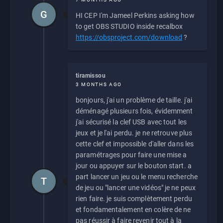
G
HI CEP I'm Jameel Perkins asking how
to get OBS STUDIO inside recalbox
https://obsproject.com/download
?
tiramissou
3 MONTHS AGO
bonjours, j'ai un problème de taille. j'ai
déménagé plusieurs fois, évidemment
j'ai sécurisé la clef USB avec tout les
jeux et je l'ai perdu. je ne retrouve plus
cette clef et impossible d'aller dans les
paramétrages pour faire une mise a
jour ou appuyer sur le bouton start. a
part lancer un jeu ou le menu recherche
T
de jeu ou "lancer une vidéos" je ne peux
rien faire. je suis complètement perdu
et fondamentalement en colère de ne
pas réussir à faire revenir tout à la