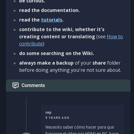
be curious.
read the documentation.
read the
tutorials
.
contribute to the wiki, whether it's
creating content or translating
(see
How to
contribute
)
do some searching on the Wiki.
always make a backup
of your
share
folder
before doing anything you're not sure about.
Comments
cep
5 YEARS AGO
Necesito saber cómo hacer para que
funcione el vídeo por HDMI en PC, hace