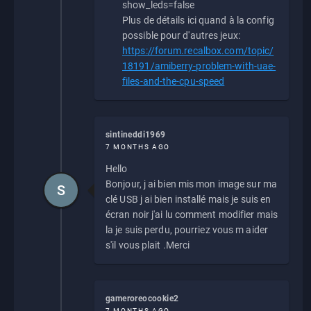
show_leds=false
Plus de détails ici quand à la config
possible pour d'autres jeux:
https://forum.recalbox.com/topic/
18191/amiberry-problem-with-uae-
files-and-the-cpu-speed
sintineddi1969
7 MONTHS AGO
Hello
Bonjour, j ai bien mis mon image sur ma
S
clé USB j ai bien installé mais je suis en
écran noir j'ai lu comment modifier mais
la je suis perdu, pourriez vous m aider
s'il vous plait .Merci
gameroreocookie2
7 MONTHS AGO