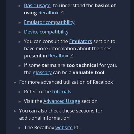
Basic usage
, to understand the
basics of
using
Recalbox
.
Emulator compatibility
.
Device compatibility
.
You can consult the
Emulators
section to
have more information about the ones
present in
Recalbox
.
If some
terms
are
too technical
for you,
the
glossary
can be a
valuable tool
.
For more advanced utilization of Recalbox:
Refer to the
tutorials
.
Visit the
Advanced Usage
section.
You can also check these sections for
additional information:
The Recalbox
website
.