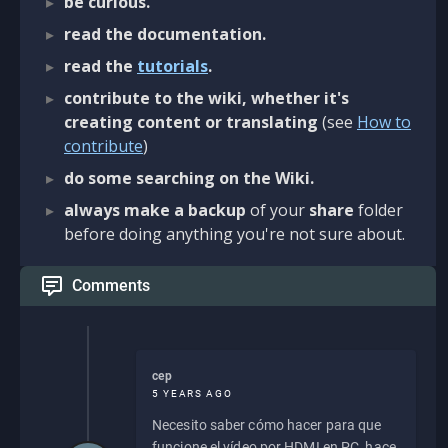
be curious.
read the documentation.
read the
tutorials
.
contribute to the wiki, whether it's
creating content or translating
(see
How to
contribute
)
do some searching on the Wiki.
always make a backup
of your
share
folder
before doing anything you're not sure about.
Comments
cep
5 YEARS AGO
Necesito saber cómo hacer para que
funcione el vídeo por HDMI en PC, hace