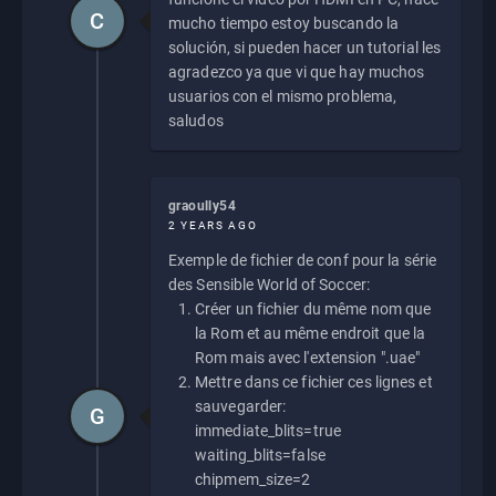
C
mucho tiempo estoy buscando la
solución, si pueden hacer un tutorial les
agradezco ya que vi que hay muchos
usuarios con el mismo problema,
saludos
graoully54
2 YEARS AGO
Exemple de fichier de conf pour la série
des Sensible World of Soccer:
Créer un fichier du même nom que
la Rom et au même endroit que la
Rom mais avec l'extension ".uae"
Mettre dans ce fichier ces lignes et
sauvegarder:
G
immediate_blits=true
waiting_blits=false
chipmem_size=2