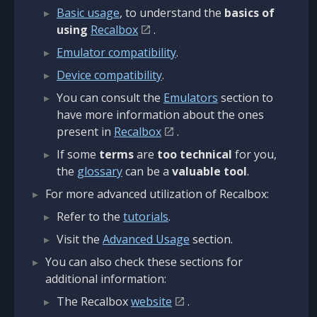
Basic usage
, to understand the
basics of
using
Recalbox
.
Emulator compatibility
.
Device compatibility
.
You can consult the
Emulators
section to
have more information about the ones
present in
Recalbox
.
If some
terms
are
too technical
for you,
the
glossary
can be a
valuable tool
.
For more advanced utilization of Recalbox:
Refer to the
tutorials
.
Visit the
Advanced Usage
section.
You can also check these sections for
additional information:
The Recalbox
website
.