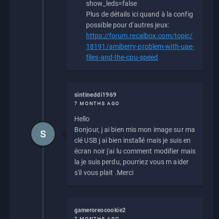
show_leds=false
Plus de détails ici quand à la config
possible pour d'autres jeux:
https://forum.recalbox.com/topic/
18191/amiberry-problem-with-uae-
files-and-the-cpu-speed
sintineddi1969
7 MONTHS AGO
Hello
Bonjour, j ai bien mis mon image sur ma
S
clé USB j ai bien installé mais je suis en
écran noir j'ai lu comment modifier mais
la je suis perdu, pourriez vous m aider
s'il vous plait .Merci
gameroreocookie2
7 MONTHS AGO