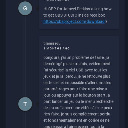
G
HI CEP I'm Jameel Perkins asking how
to get OBS STUDIO inside recalbox
https://obsproject.com/download
?
tiramissou
3 MONTHS AGO
bonjours, j'ai un problème de taille. j'ai
déménagé plusieurs fois, évidemment
j'ai sécurisé la clef USB avec tout les
jeux et je l'ai perdu. je ne retrouve plus
cette clef et impossible d'aller dans les
paramétrages pour faire une mise a
jour ou appuyer sur le bouton start. a
part lancer un jeu ou le menu recherche
T
de jeu ou "lancer une vidéos" je ne peux
rien faire. je suis complètement perdu
et fondamentalement en colère de ne
pas réussir à faire revenir tout à la