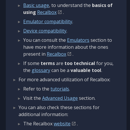
Basic usage
, to understand the
basics of
using
Recalbox
.
Emulator compatibility
.
Device compatibility
.
You can consult the
Emulators
section to
have more information about the ones
present in
Recalbox
.
If some
terms
are
too technical
for you,
the
glossary
can be a
valuable tool
.
For more advanced utilization of Recalbox:
Refer to the
tutorials
.
Visit the
Advanced Usage
section.
You can also check these sections for
additional information:
The Recalbox
website
.