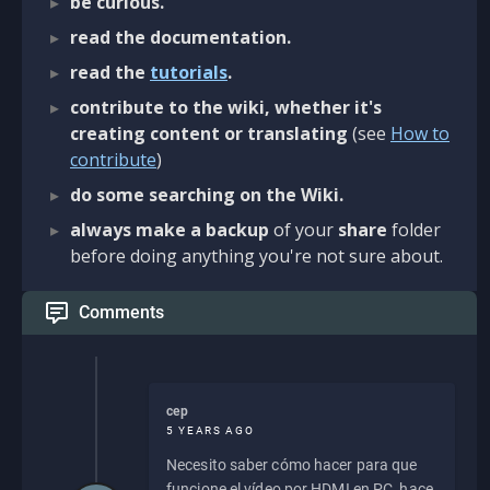
be curious.
read the documentation.
read the
tutorials
.
contribute to the wiki, whether it's
creating content or translating
(see
How to
contribute
)
do some searching on the Wiki.
always make a backup
of your
share
folder
before doing anything you're not sure about.
Comments
cep
5 YEARS AGO
Necesito saber cómo hacer para que
funcione el vídeo por HDMI en PC, hace