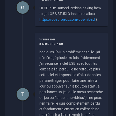
G
HI CEP I'm Jameel Perkins asking how
to get OBS STUDIO inside recalbox
https://obsproject.com/download
?
tiramissou
3 MONTHS AGO
bonjours, j'ai un problème de taille. j'ai
déménagé plusieurs fois, évidemment
j'ai sécurisé la clef USB avec tout les
jeux et je l'ai perdu. je ne retrouve plus
cette clef et impossible d'aller dans les
paramétrages pour faire une mise a
jour ou appuyer sur le bouton start. a
part lancer un jeu ou le menu recherche
T
de jeu ou "lancer une vidéos" je ne peux
rien faire. je suis complètement perdu
et fondamentalement en colère de ne
pas réussir à faire revenir tout à la