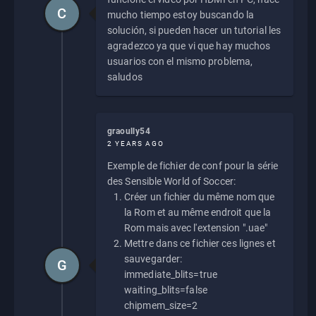
C
mucho tiempo estoy buscando la
solución, si pueden hacer un tutorial les
agradezco ya que vi que hay muchos
usuarios con el mismo problema,
saludos
graoully54
2 YEARS AGO
Exemple de fichier de conf pour la série
des Sensible World of Soccer:
Créer un fichier du même nom que
la Rom et au même endroit que la
Rom mais avec l'extension ".uae"
Mettre dans ce fichier ces lignes et
sauvegarder:
G
immediate_blits=true
waiting_blits=false
chipmem_size=2