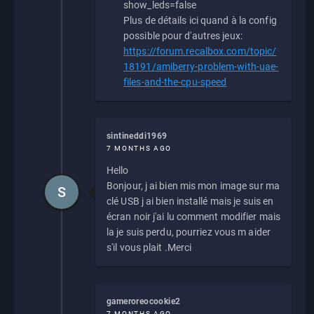
show_leds=false
Plus de détails ici quand à la config
possible pour d'autres jeux:
https://forum.recalbox.com/topic/
18191/amiberry-problem-with-uae-
files-and-the-cpu-speed
sintineddi1969
7 MONTHS AGO
Hello
Bonjour, j ai bien mis mon image sur ma
S
clé USB j ai bien installé mais je suis en
écran noir j'ai lu comment modifier mais
la je suis perdu, pourriez vous m aider
s'il vous plait .Merci
gameroreocookie2
7 MONTHS AGO