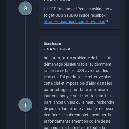
G
HI CEP I'm Jameel Perkins asking how
to get OBS STUDIO inside recalbox
https://obsproject.com/download
?
tiramissou
3 MONTHS AGO
bonjours, j'ai un problème de taille. j'ai
déménagé plusieurs fois, évidemment
j'ai sécurisé la clef USB avec tout les
jeux et je l'ai perdu. je ne retrouve plus
cette clef et impossible d'aller dans les
paramétrages pour faire une mise a
jour ou appuyer sur le bouton start. a
part lancer un jeu ou le menu recherche
T
de jeu ou "lancer une vidéos" je ne peux
rien faire. je suis complètement perdu
et fondamentalement en colère de ne
pas réussir à faire revenir tout à la