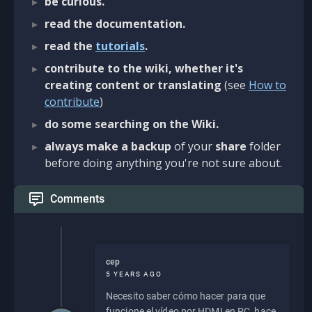
be curious.
read the documentation.
read the
tutorials
.
contribute to the wiki, whether it's
creating content or translating
(see
How to
contribute
)
do some searching on the Wiki.
always make a backup
of your
share
folder
before doing anything you're not sure about.
Comments
cep
5 YEARS AGO
Necesito saber cómo hacer para que
funcione el vídeo por HDMI en PC, hace