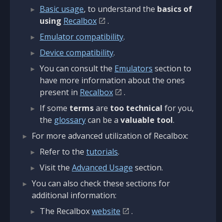
Basic usage
, to understand the
basics of
using
Recalbox
.
Emulator compatibility
.
Device compatibility
.
You can consult the
Emulators
section to
have more information about the ones
present in
Recalbox
.
If some
terms
are
too technical
for you,
the
glossary
can be a
valuable tool
.
For more advanced utilization of Recalbox:
Refer to the
tutorials
.
Visit the
Advanced Usage
section.
You can also check these sections for
additional information:
The Recalbox
website
.