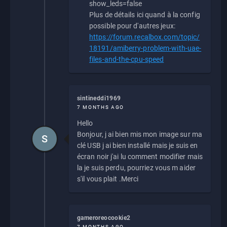
show_leds=false
Plus de détails ici quand à la config
possible pour d'autres jeux:
https://forum.recalbox.com/topic/
18191/amiberry-problem-with-uae-
files-and-the-cpu-speed
sintineddi1969
7 MONTHS AGO
Hello
Bonjour, j ai bien mis mon image sur ma
S
clé USB j ai bien installé mais je suis en
écran noir j'ai lu comment modifier mais
la je suis perdu, pourriez vous m aider
s'il vous plait .Merci
gameroreocookie2
7 MONTHS AGO