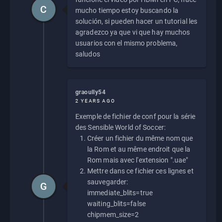
C
mucho tiempo estoy buscando la
solución, si pueden hacer un tutorial les
agradezco ya que vi que hay muchos
usuarios con el mismo problema,
saludos
graoully54
2 YEARS AGO
Exemple de fichier de conf pour la série
des Sensible World of Soccer:
Créer un fichier du même nom que
la Rom et au même endroit que la
Rom mais avec l'extension ".uae"
Mettre dans ce fichier ces lignes et
sauvegarder:
G
immediate_blits=true
waiting_blits=false
chipmem_size=2