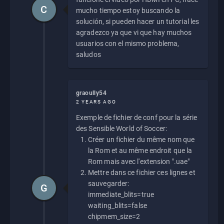
C
mucho tiempo estoy buscando la
solución, si pueden hacer un tutorial les
agradezco ya que vi que hay muchos
usuarios con el mismo problema,
saludos
graoully54
2 YEARS AGO
Exemple de fichier de conf pour la série
des Sensible World of Soccer:
Créer un fichier du même nom que
la Rom et au même endroit que la
Rom mais avec l'extension ".uae"
Mettre dans ce fichier ces lignes et
sauvegarder:
G
immediate_blits=true
waiting_blits=false
chipmem_size=2