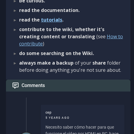
be curious.
read the documentation.
read the
tutorials
.
contribute to the wiki, whether it's
creating content or translating
(see
How to
contribute
)
do some searching on the Wiki.
always make a backup
of your
share
folder
before doing anything you're not sure about.
Comments
cep
5 YEARS AGO
Necesito saber cómo hacer para que
funcione el vídeo por HDMI en PC, hace