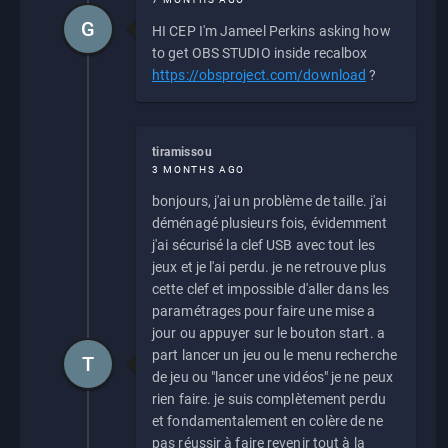
G
HI CEP I'm Jameel Perkins asking how
to get OBS STUDIO inside recalbox
https://obsproject.com/download
?
tiramissou
3 MONTHS AGO
bonjours, j'ai un problème de taille. j'ai
déménagé plusieurs fois, évidemment
j'ai sécurisé la clef USB avec tout les
jeux et je l'ai perdu. je ne retrouve plus
cette clef et impossible d'aller dans les
paramétrages pour faire une mise a
jour ou appuyer sur le bouton start. a
part lancer un jeu ou le menu recherche
T
de jeu ou "lancer une vidéos" je ne peux
rien faire. je suis complètement perdu
et fondamentalement en colère de ne
pas réussir à faire revenir tout à la