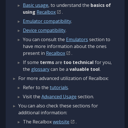
Basic usage
, to understand the
basics of
using
Recalbox
.
Emulator compatibility
.
Device compatibility
.
You can consult the
Emulators
section to
have more information about the ones
present in
Recalbox
.
If some
terms
are
too technical
for you,
the
glossary
can be a
valuable tool
.
For more advanced utilization of Recalbox:
Refer to the
tutorials
.
Visit the
Advanced Usage
section.
You can also check these sections for
additional information:
The Recalbox
website
.