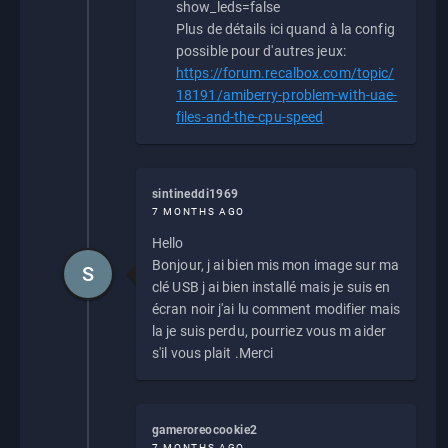
show_leds=false
Plus de détails ici quand à la config
possible pour d'autres jeux:
https://forum.recalbox.com/topic/
18191/amiberry-problem-with-uae-
files-and-the-cpu-speed
sintineddi1969
7 MONTHS AGO
Hello
Bonjour, j ai bien mis mon image sur ma
S
clé USB j ai bien installé mais je suis en
écran noir j'ai lu comment modifier mais
la je suis perdu, pourriez vous m aider
s'il vous plait .Merci
gameroreocookie2
7 MONTHS AGO