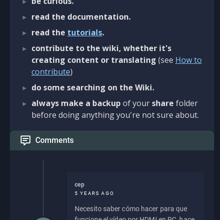
be curious.
read the documentation.
read the
tutorials
.
contribute to the wiki, whether it's
creating content or translating
(see
How to
contribute
)
do some searching on the Wiki.
always make a backup
of your
share
folder
before doing anything you're not sure about.
Comments
cep
5 YEARS AGO
Necesito saber cómo hacer para que
funcione el vídeo por HDMI en PC, hace