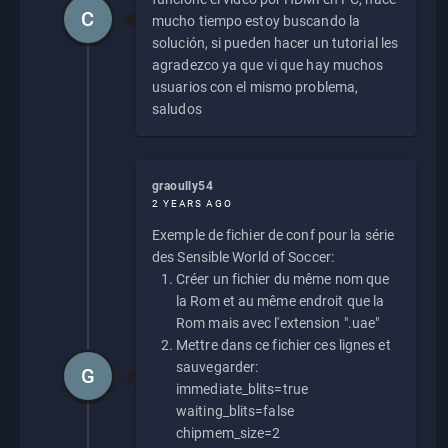
C
mucho tiempo estoy buscando la
solución, si pueden hacer un tutorial les
agradezco ya que vi que hay muchos
usuarios con el mismo problema,
saludos
graoully54
2 YEARS AGO
Exemple de fichier de conf pour la série
des Sensible World of Soccer:
Créer un fichier du même nom que
la Rom et au même endroit que la
Rom mais avec l'extension ".uae"
Mettre dans ce fichier ces lignes et
sauvegarder:
G
immediate_blits=true
waiting_blits=false
chipmem_size=2