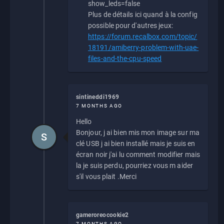
show_leds=false
Plus de détails ici quand à la config
possible pour d'autres jeux:
https://forum.recalbox.com/topic/
18191/amiberry-problem-with-uae-
files-and-the-cpu-speed
sintineddi1969
7 MONTHS AGO
Hello
Bonjour, j ai bien mis mon image sur ma
S
clé USB j ai bien installé mais je suis en
écran noir j'ai lu comment modifier mais
la je suis perdu, pourriez vous m aider
s'il vous plait .Merci
gameroreocookie2
7 MONTHS AGO