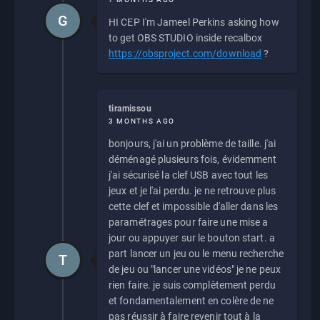
G
HI CEP I'm Jameel Perkins asking how
to get OBS STUDIO inside recalbox
https://obsproject.com/download
?
tiramissou
3 MONTHS AGO
bonjours, j'ai un problème de taille. j'ai
déménagé plusieurs fois, évidemment
j'ai sécurisé la clef USB avec tout les
jeux et je l'ai perdu. je ne retrouve plus
cette clef et impossible d'aller dans les
paramétrages pour faire une mise a
jour ou appuyer sur le bouton start. a
part lancer un jeu ou le menu recherche
T
de jeu ou "lancer une vidéos" je ne peux
rien faire. je suis complètement perdu
et fondamentalement en colère de ne
pas réussir à faire revenir tout à la