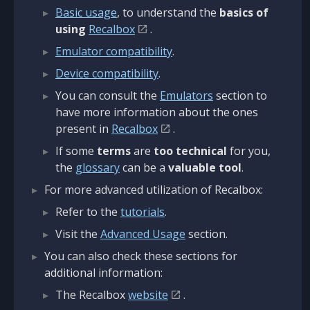
Basic usage
, to understand the
basics of
using
Recalbox
.
Emulator compatibility
.
Device compatibility
.
You can consult the
Emulators
section to
have more information about the ones
present in
Recalbox
.
If some
terms
are
too technical
for you,
the
glossary
can be a
valuable tool
.
For more advanced utilization of Recalbox:
Refer to the
tutorials
.
Visit the
Advanced Usage
section.
You can also check these sections for
additional information:
The Recalbox
website
.