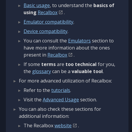
Basic usage
, to understand the
basics of
using
Recalbox
.
Emulator compatibility
.
Device compatibility
.
You can consult the
Emulators
section to
have more information about the ones
present in
Recalbox
.
If some
terms
are
too technical
for you,
the
glossary
can be a
valuable tool
.
For more advanced utilization of Recalbox:
Refer to the
tutorials
.
Visit the
Advanced Usage
section.
You can also check these sections for
additional information:
The Recalbox
website
.