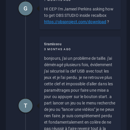
G
HI CEP I'm Jameel Perkins asking how
to get OBS STUDIO inside recalbox
https://obsproject.com/download
?
tiramissou
3 MONTHS AGO
bonjours, j'ai un problème de taille. j'ai
déménagé plusieurs fois, évidemment
j'ai sécurisé la clef USB avec tout les
jeux et je l'ai perdu. je ne retrouve plus
cette clef et impossible d'aller dans les
paramétrages pour faire une mise a
jour ou appuyer sur le bouton start. a
part lancer un jeu ou le menu recherche
T
de jeu ou "lancer une vidéos" je ne peux
rien faire. je suis complètement perdu
et fondamentalement en colère de ne
pas réussir à faire revenir tout à la