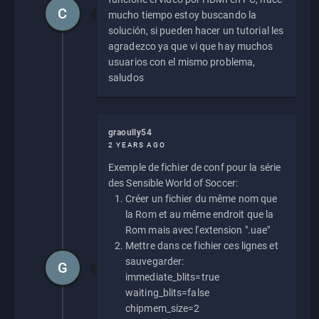
C
mucho tiempo estoy buscando la
solución, si pueden hacer un tutorial les
agradezco ya que vi que hay muchos
usuarios con el mismo problema,
saludos
graoully54
2 YEARS AGO
Exemple de fichier de conf pour la série
des Sensible World of Soccer:
Créer un fichier du même nom que
la Rom et au même endroit que la
Rom mais avec l'extension ".uae"
Mettre dans ce fichier ces lignes et
sauvegarder:
G
immediate_blits=true
waiting_blits=false
chipmem_size=2