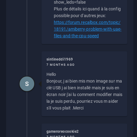
show_leds=false
Plus de détails ici quand à la config
possible pour d'autres jeux:
https://forum.recalbox.com/topic/
18191/amiberry-problem-with-uae-
files-and-the-cpu-speed
sintineddi1969
7 MONTHS AGO
Hello
Bonjour, j ai bien mis mon image sur ma
S
clé USB j ai bien installé mais je suis en
écran noir j'ai lu comment modifier mais
la je suis perdu, pourriez vous m aider
s'il vous plait .Merci
gameroreocookie2
7 MONTHS AGO