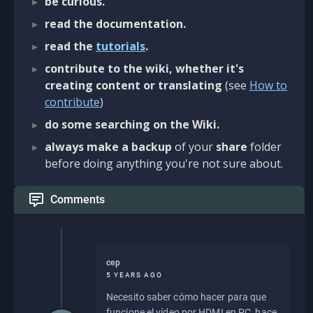
be curious.
read the documentation.
read the
tutorials
.
contribute to the wiki, whether it's
creating content or translating
(see
How to
contribute
)
do some searching on the Wiki.
always make a backup
of your
share
folder
before doing anything you're not sure about.
Comments
cep
5 YEARS AGO
Necesito saber cómo hacer para que
funcione el vídeo por HDMI en PC, hace