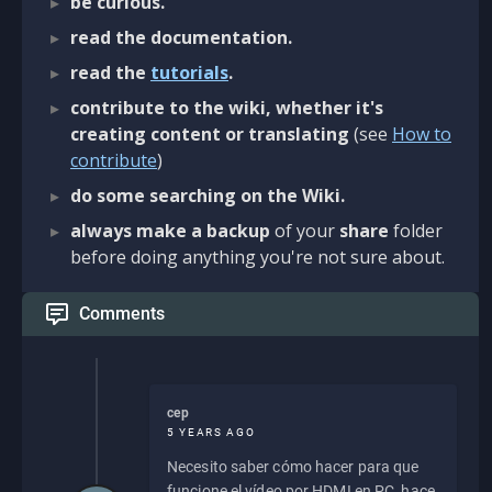
be curious.
read the documentation.
read the
tutorials
.
contribute to the wiki, whether it's
creating content or translating
(see
How to
contribute
)
do some searching on the Wiki.
always make a backup
of your
share
folder
before doing anything you're not sure about.
Comments
cep
5 YEARS AGO
Necesito saber cómo hacer para que
funcione el vídeo por HDMI en PC, hace