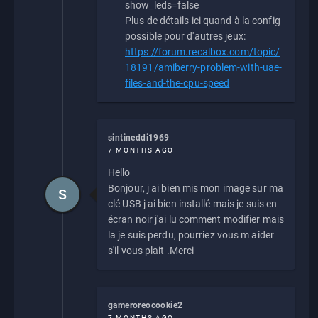
show_leds=false
Plus de détails ici quand à la config
possible pour d'autres jeux:
https://forum.recalbox.com/topic/
18191/amiberry-problem-with-uae-
files-and-the-cpu-speed
sintineddi1969
7 MONTHS AGO
Hello
Bonjour, j ai bien mis mon image sur ma
S
clé USB j ai bien installé mais je suis en
écran noir j'ai lu comment modifier mais
la je suis perdu, pourriez vous m aider
s'il vous plait .Merci
gameroreocookie2
7 MONTHS AGO