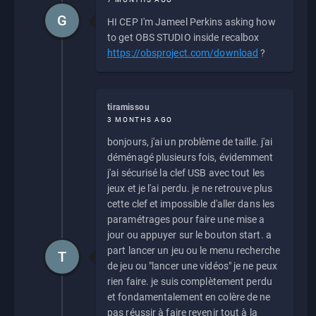
G
HI CEP I'm Jameel Perkins asking how
to get OBS STUDIO inside recalbox
https://obsproject.com/download
?
tiramissou
3 MONTHS AGO
bonjours, j'ai un problème de taille. j'ai
déménagé plusieurs fois, évidemment
j'ai sécurisé la clef USB avec tout les
jeux et je l'ai perdu. je ne retrouve plus
cette clef et impossible d'aller dans les
paramétrages pour faire une mise a
jour ou appuyer sur le bouton start. a
part lancer un jeu ou le menu recherche
T
de jeu ou "lancer une vidéos" je ne peux
rien faire. je suis complètement perdu
et fondamentalement en colère de ne
pas réussir à faire revenir tout à la