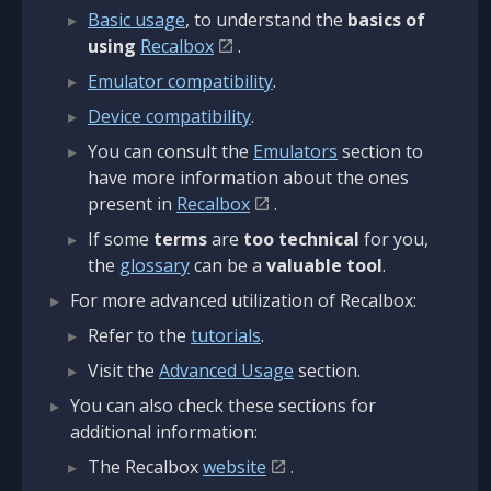
Basic usage
, to understand the
basics of
using
Recalbox
.
Emulator compatibility
.
Device compatibility
.
You can consult the
Emulators
section to
have more information about the ones
present in
Recalbox
.
If some
terms
are
too technical
for you,
the
glossary
can be a
valuable tool
.
For more advanced utilization of Recalbox:
Refer to the
tutorials
.
Visit the
Advanced Usage
section.
You can also check these sections for
additional information:
The Recalbox
website
.