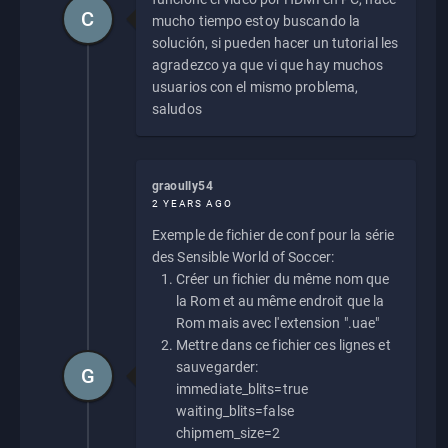
C
mucho tiempo estoy buscando la
solución, si pueden hacer un tutorial les
agradezco ya que vi que hay muchos
usuarios con el mismo problema,
saludos
graoully54
2 YEARS AGO
Exemple de fichier de conf pour la série
des Sensible World of Soccer:
Créer un fichier du même nom que
la Rom et au même endroit que la
Rom mais avec l'extension ".uae"
Mettre dans ce fichier ces lignes et
sauvegarder:
G
immediate_blits=true
waiting_blits=false
chipmem_size=2