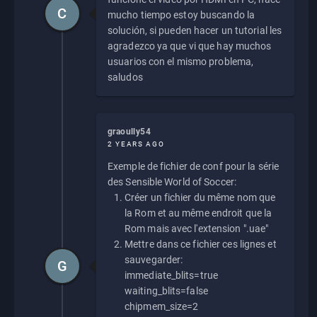
C
mucho tiempo estoy buscando la
solución, si pueden hacer un tutorial les
agradezco ya que vi que hay muchos
usuarios con el mismo problema,
saludos
graoully54
2 YEARS AGO
Exemple de fichier de conf pour la série
des Sensible World of Soccer:
Créer un fichier du même nom que
la Rom et au même endroit que la
Rom mais avec l'extension ".uae"
Mettre dans ce fichier ces lignes et
sauvegarder:
G
immediate_blits=true
waiting_blits=false
chipmem_size=2