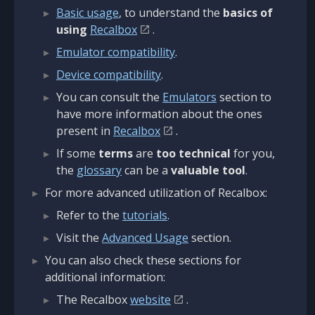
Basic usage
, to understand the
basics of
using
Recalbox
.
Emulator compatibility
.
Device compatibility
.
You can consult the
Emulators
section to
have more information about the ones
present in
Recalbox
.
If some
terms
are
too technical
for you,
the
glossary
can be a
valuable tool
.
For more advanced utilization of Recalbox:
Refer to the
tutorials
.
Visit the
Advanced Usage
section.
You can also check these sections for
additional information:
The Recalbox
website
.