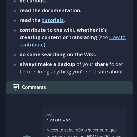
be curious.
read the documentation.
read the
tutorials
.
contribute to the wiki, whether it's
creating content or translating
(see
How to
contribute
)
do some searching on the Wiki.
always make a backup
of your
share
folder
before doing anything you're not sure about.
Comments
cep
5 YEARS AGO
Necesito saber cómo hacer para que
funcione el vídeo por HDMI en PC, hace