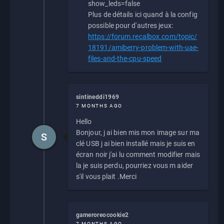
show_leds=false
Plus de détails ici quand à la config
possible pour d'autres jeux:
https://forum.recalbox.com/topic/
18191/amiberry-problem-with-uae-
files-and-the-cpu-speed
sintineddi1969
7 MONTHS AGO
Hello
Bonjour, j ai bien mis mon image sur ma
S
clé USB j ai bien installé mais je suis en
écran noir j'ai lu comment modifier mais
la je suis perdu, pourriez vous m aider
s'il vous plait .Merci
gameroreocookie2
7 MONTHS AGO