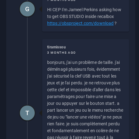
G
HI CEP I'm Jameel Perkins asking how
to get OBS STUDIO inside recalbox
https://obsproject.com/download
?
tiramissou
3 MONTHS AGO
bonjours, j'ai un problème de taille. j'ai
déménagé plusieurs fois, évidemment
j'ai sécurisé la clef USB avec tout les
jeux et je l'ai perdu. je ne retrouve plus
cette clef et impossible d'aller dans les
paramétrages pour faire une mise a
jour ou appuyer sur le bouton start. a
part lancer un jeu ou le menu recherche
T
de jeu ou "lancer une vidéos" je ne peux
rien faire. je suis complètement perdu
et fondamentalement en colère de ne
pas réussir à faire revenir tout à la