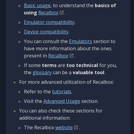
Basic usage
, to understand the
basics of
using
Recalbox
.
Emulator compatibility
.
Device compatibility
.
You can consult the
Emulators
section to
have more information about the ones
present in
Recalbox
.
If some
terms
are
too technical
for you,
the
glossary
can be a
valuable tool
.
For more advanced utilization of Recalbox:
Refer to the
tutorials
.
Visit the
Advanced Usage
section.
You can also check these sections for
additional information:
The Recalbox
website
.