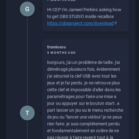
G
HI CEP I'm Jameel Perkins asking how
to get OBS STUDIO inside recalbox
https://obsproject.com/download
?
tiramissou
3 MONTHS AGO
bonjours, j'ai un problème de taille. j'ai
déménagé plusieurs fois, évidemment
j'ai sécurisé la clef USB avec tout les
jeux et je l'ai perdu. je ne retrouve plus
cette clef et impossible d'aller dans les
paramétrages pour faire une mise a
jour ou appuyer sur le bouton start. a
part lancer un jeu ou le menu recherche
T
de jeu ou "lancer une vidéos" je ne peux
rien faire. je suis complètement perdu
et fondamentalement en colère de ne
pas réussir à faire revenir tout à la