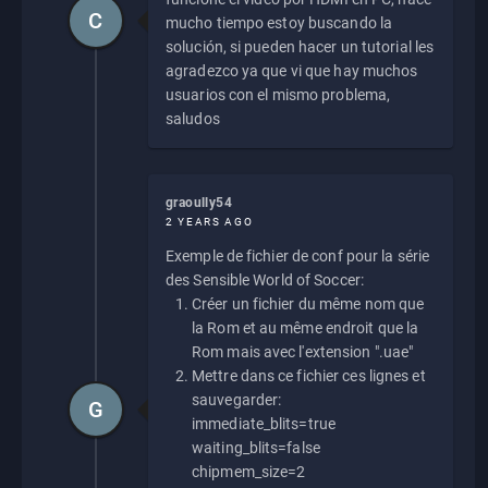
C
mucho tiempo estoy buscando la
solución, si pueden hacer un tutorial les
agradezco ya que vi que hay muchos
usuarios con el mismo problema,
saludos
graoully54
2 YEARS AGO
Exemple de fichier de conf pour la série
des Sensible World of Soccer:
Créer un fichier du même nom que
la Rom et au même endroit que la
Rom mais avec l'extension ".uae"
Mettre dans ce fichier ces lignes et
sauvegarder:
G
immediate_blits=true
waiting_blits=false
chipmem_size=2