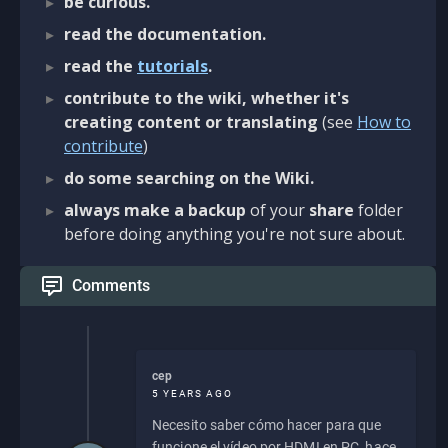
be curious.
read the documentation.
read the
tutorials
.
contribute to the wiki, whether it's
creating content or translating
(see
How to
contribute
)
do some searching on the Wiki.
always make a backup
of your
share
folder
before doing anything you're not sure about.
Comments
cep
5 YEARS AGO
Necesito saber cómo hacer para que
funcione el vídeo por HDMI en PC, hace