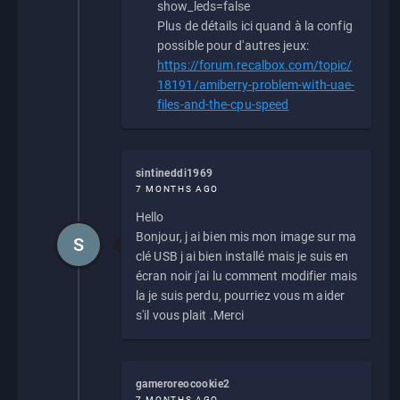
show_leds=false
Plus de détails ici quand à la config
possible pour d'autres jeux:
https://forum.recalbox.com/topic/
18191/amiberry-problem-with-uae-
files-and-the-cpu-speed
sintineddi1969
7 MONTHS AGO
Hello
Bonjour, j ai bien mis mon image sur ma
S
clé USB j ai bien installé mais je suis en
écran noir j'ai lu comment modifier mais
la je suis perdu, pourriez vous m aider
s'il vous plait .Merci
gameroreocookie2
7 MONTHS AGO