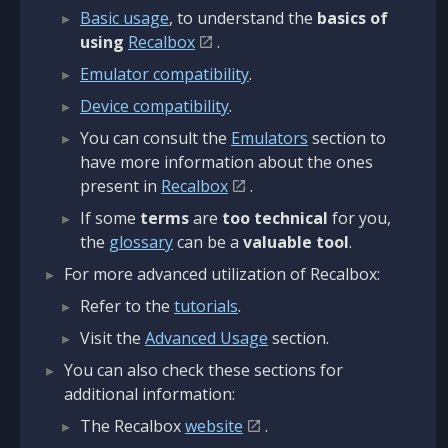
Basic usage
, to understand the
basics of
using
Recalbox
.
Emulator compatibility
.
Device compatibility
.
You can consult the
Emulators
section to
have more information about the ones
present in
Recalbox
.
If some
terms
are
too technical
for you,
the
glossary
can be a
valuable tool
.
For more advanced utilization of Recalbox:
Refer to the
tutorials
.
Visit the
Advanced Usage
section.
You can also check these sections for
additional information:
The Recalbox
website
.