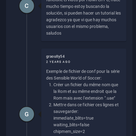
C
mucho tiempo estoy buscando la
solución, si pueden hacer un tutorial les
agradezco ya que vi que hay muchos
usuarios con el mismo problema,
saludos
graoully54
2 YEARS AGO
Exemple de fichier de conf pour la série
des Sensible World of Soccer:
Créer un fichier du même nom que
la Rom et au même endroit que la
Rom mais avec l'extension ".uae"
Mettre dans ce fichier ces lignes et
sauvegarder:
G
immediate_blits=true
waiting_blits=false
chipmem_size=2