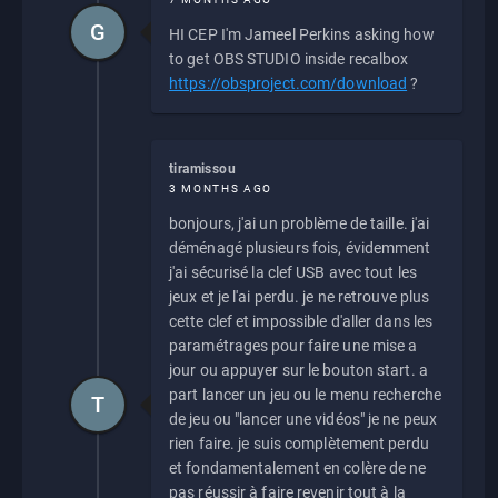
G
HI CEP I'm Jameel Perkins asking how
to get OBS STUDIO inside recalbox
https://obsproject.com/download
?
tiramissou
3 MONTHS AGO
bonjours, j'ai un problème de taille. j'ai
déménagé plusieurs fois, évidemment
j'ai sécurisé la clef USB avec tout les
jeux et je l'ai perdu. je ne retrouve plus
cette clef et impossible d'aller dans les
paramétrages pour faire une mise a
jour ou appuyer sur le bouton start. a
part lancer un jeu ou le menu recherche
T
de jeu ou "lancer une vidéos" je ne peux
rien faire. je suis complètement perdu
et fondamentalement en colère de ne
pas réussir à faire revenir tout à la