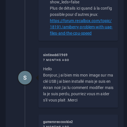
show_leds=false
Plus de détails ici quand à la config
possible pour d'autres jeux:
https://forum.recalbox.com/topic/
18191/amiberry-problem-with-uae-
files-and-the-cpu-speed
sintineddi1969
7 MONTHS AGO
Hello
Bonjour, j ai bien mis mon image sur ma
S
clé USB j ai bien installé mais je suis en
écran noir j'ai lu comment modifier mais
la je suis perdu, pourriez vous m aider
s'il vous plait .Merci
gameroreocookie2
7 MONTHS AGO