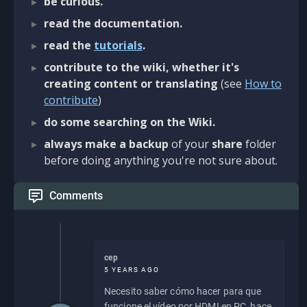
be curious.
read the documentation.
read the
tutorials
.
contribute to the wiki, whether it's
creating content or translating
(see
How to
contribute
)
do some searching on the Wiki.
always make a backup
of your
share
folder
before doing anything you're not sure about.
Comments
cep
5 YEARS AGO
Necesito saber cómo hacer para que
funcione el vídeo por HDMI en PC, hace