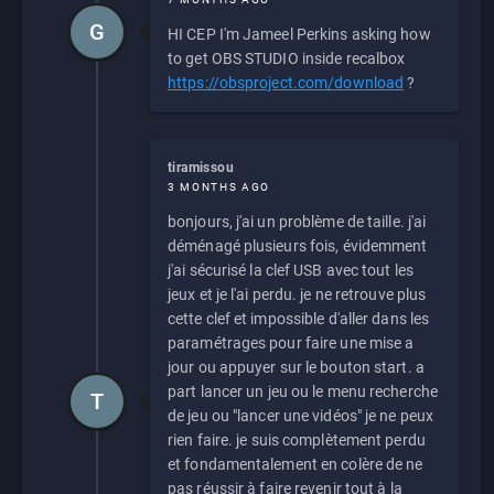
G
HI CEP I'm Jameel Perkins asking how
to get OBS STUDIO inside recalbox
https://obsproject.com/download
?
tiramissou
3 MONTHS AGO
bonjours, j'ai un problème de taille. j'ai
déménagé plusieurs fois, évidemment
j'ai sécurisé la clef USB avec tout les
jeux et je l'ai perdu. je ne retrouve plus
cette clef et impossible d'aller dans les
paramétrages pour faire une mise a
jour ou appuyer sur le bouton start. a
part lancer un jeu ou le menu recherche
T
de jeu ou "lancer une vidéos" je ne peux
rien faire. je suis complètement perdu
et fondamentalement en colère de ne
pas réussir à faire revenir tout à la