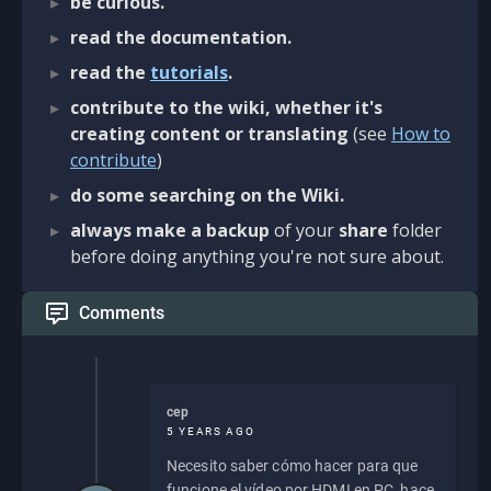
be curious.
read the documentation.
read the
tutorials
.
contribute to the wiki, whether it's
creating content or translating
(see
How to
contribute
)
do some searching on the Wiki.
always make a backup
of your
share
folder
before doing anything you're not sure about.
Comments
cep
5 YEARS AGO
Necesito saber cómo hacer para que
funcione el vídeo por HDMI en PC, hace