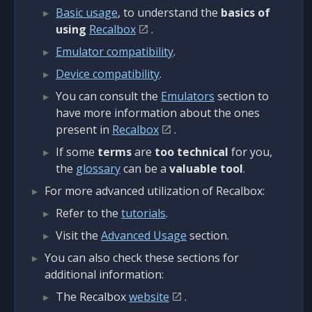
Basic usage
, to understand the
basics of
using
Recalbox
.
Emulator compatibility
.
Device compatibility
.
You can consult the
Emulators
section to
have more information about the ones
present in
Recalbox
.
If some
terms
are
too technical
for you,
the
glossary
can be a
valuable tool
.
For more advanced utilization of Recalbox:
Refer to the
tutorials
.
Visit the
Advanced Usage
section.
You can also check these sections for
additional information:
The Recalbox
website
.