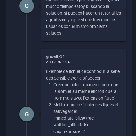
C
mucho tiempo estoy buscando la
solución, si pueden hacer un tutorial les
agradezco ya que vi que hay muchos
usuarios con el mismo problema,
saludos
graoully54
2 YEARS AGO
Exemple de fichier de conf pour la série
des Sensible World of Soccer:
Créer un fichier du même nom que
la Rom et au même endroit que la
Rom mais avec l'extension ".uae"
Mettre dans ce fichier ces lignes et
sauvegarder:
G
immediate_blits=true
waiting_blits=false
chipmem_size=2