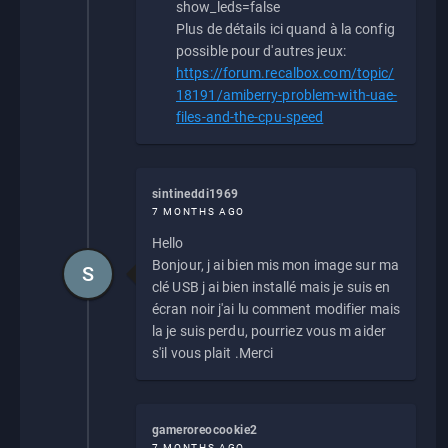
show_leds=false
Plus de détails ici quand à la config
possible pour d'autres jeux:
https://forum.recalbox.com/topic/
18191/amiberry-problem-with-uae-
files-and-the-cpu-speed
sintineddi1969
7 MONTHS AGO
Hello
Bonjour, j ai bien mis mon image sur ma
S
clé USB j ai bien installé mais je suis en
écran noir j'ai lu comment modifier mais
la je suis perdu, pourriez vous m aider
s'il vous plait .Merci
gameroreocookie2
7 MONTHS AGO