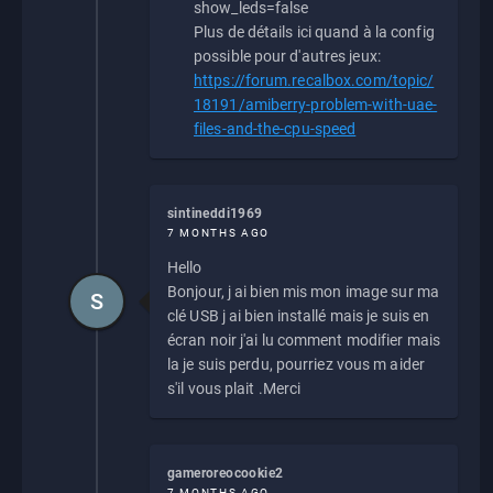
show_leds=false
Plus de détails ici quand à la config
possible pour d'autres jeux:
https://forum.recalbox.com/topic/
18191/amiberry-problem-with-uae-
files-and-the-cpu-speed
sintineddi1969
7 MONTHS AGO
Hello
Bonjour, j ai bien mis mon image sur ma
S
clé USB j ai bien installé mais je suis en
écran noir j'ai lu comment modifier mais
la je suis perdu, pourriez vous m aider
s'il vous plait .Merci
gameroreocookie2
7 MONTHS AGO