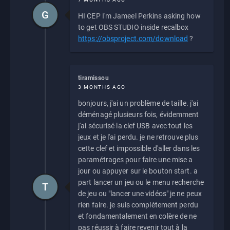
G
HI CEP I'm Jameel Perkins asking how
to get OBS STUDIO inside recalbox
https://obsproject.com/download
?
tiramissou
3 MONTHS AGO
bonjours, j'ai un problème de taille. j'ai
déménagé plusieurs fois, évidemment
j'ai sécurisé la clef USB avec tout les
jeux et je l'ai perdu. je ne retrouve plus
cette clef et impossible d'aller dans les
paramétrages pour faire une mise a
jour ou appuyer sur le bouton start. a
part lancer un jeu ou le menu recherche
T
de jeu ou "lancer une vidéos" je ne peux
rien faire. je suis complètement perdu
et fondamentalement en colère de ne
pas réussir à faire revenir tout à la