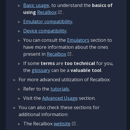
Basic usage
, to understand the
basics of
using
Recalbox
.
Emulator compatibility
.
Device compatibility
.
You can consult the
Emulators
section to
have more information about the ones
present in
Recalbox
.
If some
terms
are
too technical
for you,
the
glossary
can be a
valuable tool
.
For more advanced utilization of Recalbox:
Refer to the
tutorials
.
Visit the
Advanced Usage
section.
You can also check these sections for
additional information:
The Recalbox
website
.