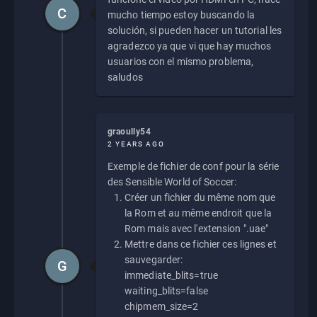
C
mucho tiempo estoy buscando la
solución, si pueden hacer un tutorial les
agradezco ya que vi que hay muchos
usuarios con el mismo problema,
saludos
graoully54
2 YEARS AGO
Exemple de fichier de conf pour la série
des Sensible World of Soccer:
Créer un fichier du même nom que
la Rom et au même endroit que la
Rom mais avec l'extension ".uae"
Mettre dans ce fichier ces lignes et
sauvegarder:
G
immediate_blits=true
waiting_blits=false
chipmem_size=2