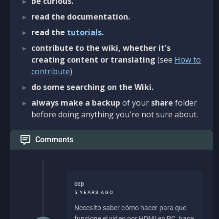
be curious.
read the documentation.
read the
tutorials
.
contribute to the wiki, whether it's
creating content or translating
(see
How to
contribute
)
do some searching on the Wiki.
always make a backup
of your
share
folder
before doing anything you're not sure about.
Comments
cep
5 YEARS AGO
Necesito saber cómo hacer para que
funcione el vídeo por HDMI en PC, hace