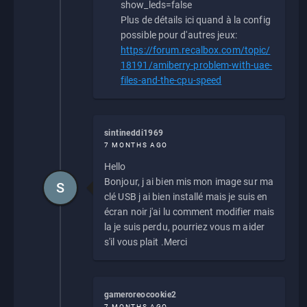
show_leds=false
Plus de détails ici quand à la config
possible pour d'autres jeux:
https://forum.recalbox.com/topic/
18191/amiberry-problem-with-uae-
files-and-the-cpu-speed
sintineddi1969
7 MONTHS AGO
Hello
Bonjour, j ai bien mis mon image sur ma
S
clé USB j ai bien installé mais je suis en
écran noir j'ai lu comment modifier mais
la je suis perdu, pourriez vous m aider
s'il vous plait .Merci
gameroreocookie2
7 MONTHS AGO