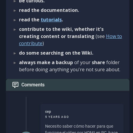
be curious.
read the documentation.
read the
tutorials
.
contribute to the wiki, whether it's
creating content or translating
(see
How to
contribute
)
do some searching on the Wiki.
always make a backup
of your
share
folder
before doing anything you're not sure about.
Comments
cep
5 YEARS AGO
Necesito saber cómo hacer para que
funcione el vídeo por HDMI en PC, hace