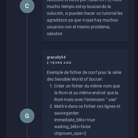
C
mucho tiempo estoy buscando la
solución, si pueden hacer un tutorial les
agradezco ya que vi que hay muchos
usuarios con el mismo problema,
saludos
graoully54
2 YEARS AGO
Exemple de fichier de conf pour la série
des Sensible World of Soccer:
Créer un fichier du même nom que
la Rom et au même endroit que la
Rom mais avec l'extension ".uae"
Mettre dans ce fichier ces lignes et
sauvegarder:
G
immediate_blits=true
waiting_blits=false
chipmem_size=2