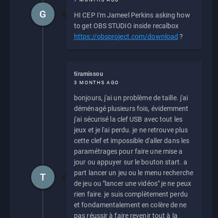
G
HI CEP I'm Jameel Perkins asking how
to get OBS STUDIO inside recalbox
https://obsproject.com/download
?
tiramissou
3 MONTHS AGO
bonjours, j'ai un problème de taille. j'ai
déménagé plusieurs fois, évidemment
j'ai sécurisé la clef USB avec tout les
jeux et je l'ai perdu. je ne retrouve plus
cette clef et impossible d'aller dans les
paramétrages pour faire une mise a
jour ou appuyer sur le bouton start. a
part lancer un jeu ou le menu recherche
T
de jeu ou "lancer une vidéos" je ne peux
rien faire. je suis complètement perdu
et fondamentalement en colère de ne
pas réussir à faire revenir tout à la