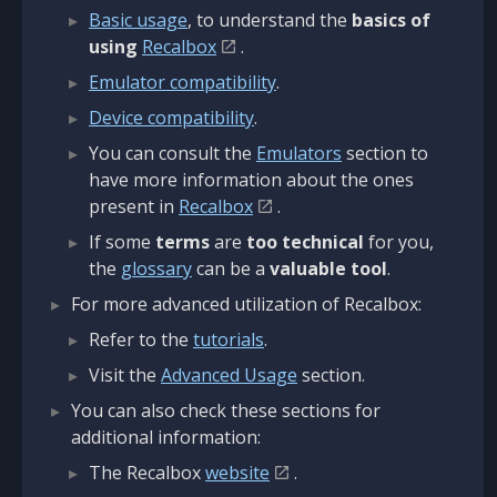
Basic usage
, to understand the
basics of
using
Recalbox
.
Emulator compatibility
.
Device compatibility
.
You can consult the
Emulators
section to
have more information about the ones
present in
Recalbox
.
If some
terms
are
too technical
for you,
the
glossary
can be a
valuable tool
.
For more advanced utilization of Recalbox:
Refer to the
tutorials
.
Visit the
Advanced Usage
section.
You can also check these sections for
additional information:
The Recalbox
website
.