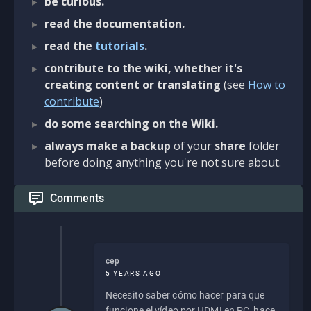
be curious.
read the documentation.
read the
tutorials
.
contribute to the wiki, whether it's
creating content or translating
(see
How to
contribute
)
do some searching on the Wiki.
always make a backup
of your
share
folder
before doing anything you're not sure about.
Comments
cep
5 YEARS AGO
Necesito saber cómo hacer para que
funcione el vídeo por HDMI en PC, hace