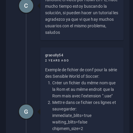
C
mucho tiempo estoy buscando la
solución, si pueden hacer un tutorial les
agradezco ya que vi que hay muchos
usuarios con el mismo problema,
saludos
graoully54
2 YEARS AGO
Exemple de fichier de conf pour la série
des Sensible World of Soccer:
Créer un fichier du même nom que
la Rom et au même endroit que la
Rom mais avec l'extension ".uae"
Mettre dans ce fichier ces lignes et
sauvegarder:
G
immediate_blits=true
waiting_blits=false
chipmem_size=2