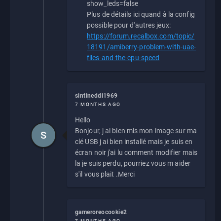
show_leds=false
Plus de détails ici quand à la config
possible pour d'autres jeux:
https://forum.recalbox.com/topic/
18191/amiberry-problem-with-uae-
files-and-the-cpu-speed
sintineddi1969
7 MONTHS AGO
Hello
Bonjour, j ai bien mis mon image sur ma
S
clé USB j ai bien installé mais je suis en
écran noir j'ai lu comment modifier mais
la je suis perdu, pourriez vous m aider
s'il vous plait .Merci
gameroreocookie2
7 MONTHS AGO