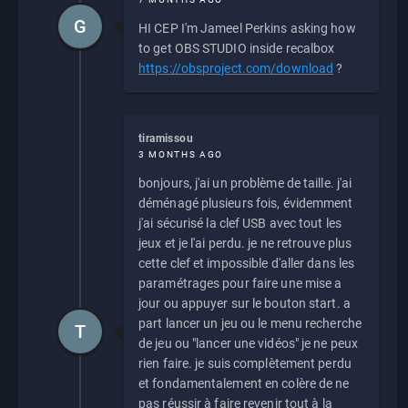
G
HI CEP I'm Jameel Perkins asking how
to get OBS STUDIO inside recalbox
https://obsproject.com/download
?
tiramissou
3 MONTHS AGO
bonjours, j'ai un problème de taille. j'ai
déménagé plusieurs fois, évidemment
j'ai sécurisé la clef USB avec tout les
jeux et je l'ai perdu. je ne retrouve plus
cette clef et impossible d'aller dans les
paramétrages pour faire une mise a
jour ou appuyer sur le bouton start. a
part lancer un jeu ou le menu recherche
T
de jeu ou "lancer une vidéos" je ne peux
rien faire. je suis complètement perdu
et fondamentalement en colère de ne
pas réussir à faire revenir tout à la