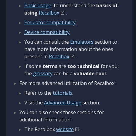
Basic usage
, to understand the
basics of
using
Recalbox
.
Emulator compatibility
.
Device compatibility
.
You can consult the
Emulators
section to
have more information about the ones
present in
Recalbox
.
If some
terms
are
too technical
for you,
the
glossary
can be a
valuable tool
.
For more advanced utilization of Recalbox:
Refer to the
tutorials
.
Visit the
Advanced Usage
section.
You can also check these sections for
additional information:
The Recalbox
website
.