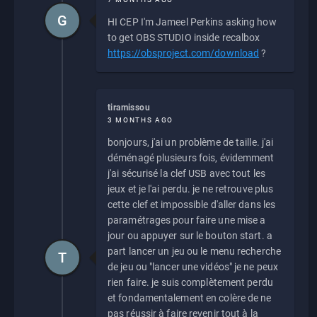
G
HI CEP I'm Jameel Perkins asking how
to get OBS STUDIO inside recalbox
https://obsproject.com/download
?
tiramissou
3 MONTHS AGO
bonjours, j'ai un problème de taille. j'ai
déménagé plusieurs fois, évidemment
j'ai sécurisé la clef USB avec tout les
jeux et je l'ai perdu. je ne retrouve plus
cette clef et impossible d'aller dans les
paramétrages pour faire une mise a
jour ou appuyer sur le bouton start. a
part lancer un jeu ou le menu recherche
T
de jeu ou "lancer une vidéos" je ne peux
rien faire. je suis complètement perdu
et fondamentalement en colère de ne
pas réussir à faire revenir tout à la