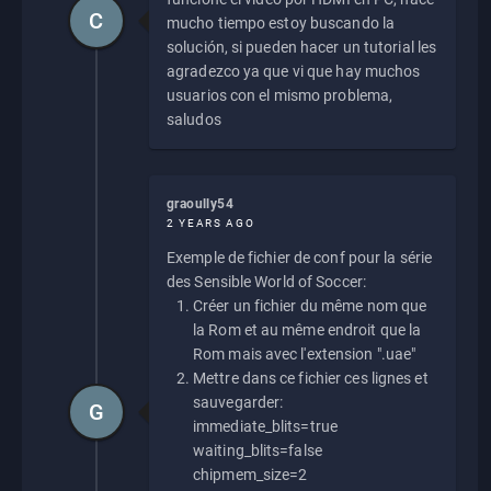
C
mucho tiempo estoy buscando la
solución, si pueden hacer un tutorial les
agradezco ya que vi que hay muchos
usuarios con el mismo problema,
saludos
graoully54
2 YEARS AGO
Exemple de fichier de conf pour la série
des Sensible World of Soccer:
Créer un fichier du même nom que
la Rom et au même endroit que la
Rom mais avec l'extension ".uae"
Mettre dans ce fichier ces lignes et
sauvegarder:
G
immediate_blits=true
waiting_blits=false
chipmem_size=2