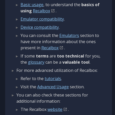
Basic usage
, to understand the
basics of
using
Recalbox
.
Emulator compatibility
.
Device compatibility
.
You can consult the
Emulators
section to
have more information about the ones
present in
Recalbox
.
If some
terms
are
too technical
for you,
the
glossary
can be a
valuable tool
.
For more advanced utilization of Recalbox:
Refer to the
tutorials
.
Visit the
Advanced Usage
section.
You can also check these sections for
additional information:
The Recalbox
website
.