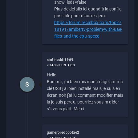
show_leds=false
Plus de détails ici quand à la config
possible pour d'autres jeux:
https://forum.recalbox.com/topic/
18191/amiberry-problem-with-uae-
files-and-the-cpu-speed
sintineddi1969
7 MONTHS AGO
Hello
Bonjour, j ai bien mis mon image sur ma
S
clé USB j ai bien installé mais je suis en
écran noir j'ai lu comment modifier mais
la je suis perdu, pourriez vous m aider
s'il vous plait .Merci
gameroreocookie2
7 MONTHS AGO