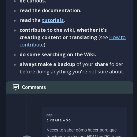
be curious.
read the documentation.
read the
tutorials
.
contribute to the wiki, whether it's
creating content or translating
(see
How to
contribute
)
do some searching on the Wiki.
always make a backup
of your
share
folder
before doing anything you're not sure about.
Comments
cep
5 YEARS AGO
Necesito saber cómo hacer para que
funcione el vídeo por HDMI en PC, hace