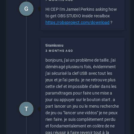
G
HI CEP I'm Jameel Perkins asking how
to get OBS STUDIO inside recalbox
https://obsproject.com/download
?
tiramissou
3 MONTHS AGO
bonjours, j'ai un problème de taille. j'ai
déménagé plusieurs fois, évidemment
j'ai sécurisé la clef USB avec tout les
jeux et je l'ai perdu. je ne retrouve plus
cette clef et impossible d'aller dans les
paramétrages pour faire une mise a
jour ou appuyer sur le bouton start. a
part lancer un jeu ou le menu recherche
T
de jeu ou "lancer une vidéos" je ne peux
rien faire. je suis complètement perdu
et fondamentalement en colère de ne
pas réussir à faire revenir tout à la