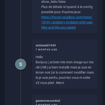
show_leds=false
Plus de détails ici quand à la config
possible pour d'autres jeux:
https://forum.recalbox.com/topic/
18191/amiberry-problem-with-uae-
files-and-the-cpu-speed
sintineddi1969
7 MONTHS AGO
Hello
Bonjour, j ai bien mis mon image sur ma
S
clé USB j ai bien installé mais je suis en
écran noir j'ai lu comment modifier mais
la je suis perdu, pourriez vous m aider
s'il vous plait .Merci
gameroreocookie2
7 MONTHS AGO