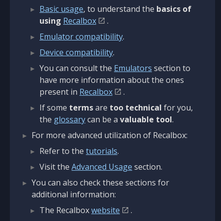
Basic usage
, to understand the
basics of
using
Recalbox
.
Emulator compatibility
.
Device compatibility
.
You can consult the
Emulators
section to
have more information about the ones
present in
Recalbox
.
If some
terms
are
too technical
for you,
the
glossary
can be a
valuable tool
.
For more advanced utilization of Recalbox:
Refer to the
tutorials
.
Visit the
Advanced Usage
section.
You can also check these sections for
additional information:
The Recalbox
website
.