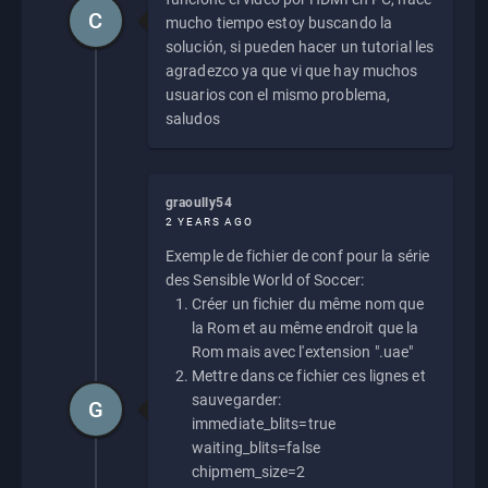
C
mucho tiempo estoy buscando la
solución, si pueden hacer un tutorial les
agradezco ya que vi que hay muchos
usuarios con el mismo problema,
saludos
graoully54
2 YEARS AGO
Exemple de fichier de conf pour la série
des Sensible World of Soccer:
Créer un fichier du même nom que
la Rom et au même endroit que la
Rom mais avec l'extension ".uae"
Mettre dans ce fichier ces lignes et
sauvegarder:
G
immediate_blits=true
waiting_blits=false
chipmem_size=2