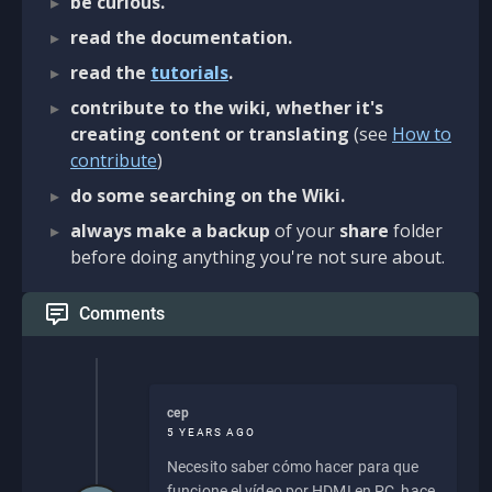
be curious.
read the documentation.
read the
tutorials
.
contribute to the wiki, whether it's
creating content or translating
(see
How to
contribute
)
do some searching on the Wiki.
always make a backup
of your
share
folder
before doing anything you're not sure about.
Comments
cep
5 YEARS AGO
Necesito saber cómo hacer para que
funcione el vídeo por HDMI en PC, hace