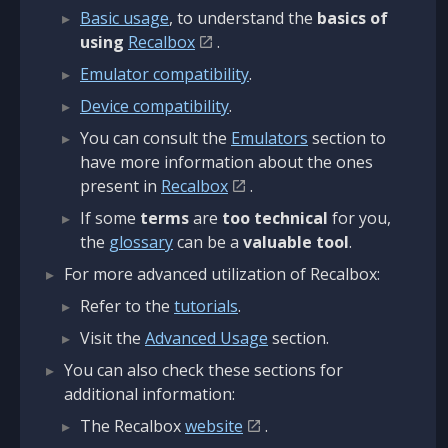
Basic usage
, to understand the
basics of
using
Recalbox
.
Emulator compatibility
.
Device compatibility
.
You can consult the
Emulators
section to
have more information about the ones
present in
Recalbox
.
If some
terms
are
too technical
for you,
the
glossary
can be a
valuable tool
.
For more advanced utilization of Recalbox:
Refer to the
tutorials
.
Visit the
Advanced Usage
section.
You can also check these sections for
additional information:
The Recalbox
website
.