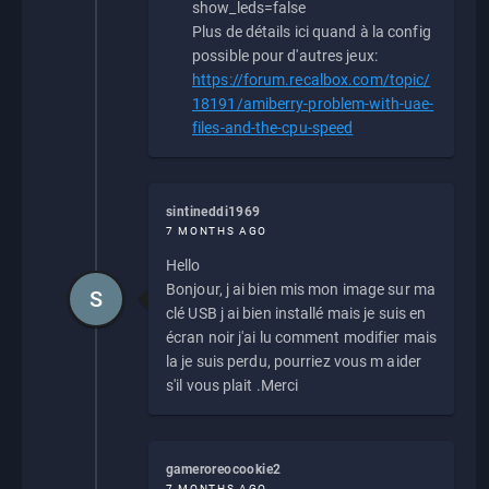
show_leds=false
Plus de détails ici quand à la config
possible pour d'autres jeux:
https://forum.recalbox.com/topic/
18191/amiberry-problem-with-uae-
files-and-the-cpu-speed
sintineddi1969
7 MONTHS AGO
Hello
Bonjour, j ai bien mis mon image sur ma
S
clé USB j ai bien installé mais je suis en
écran noir j'ai lu comment modifier mais
la je suis perdu, pourriez vous m aider
s'il vous plait .Merci
gameroreocookie2
7 MONTHS AGO