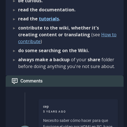
be curious.
read the documentation.
read the
tutorials
.
contribute to the wiki, whether it's
creating content or translating
(see
How to
contribute
)
do some searching on the Wiki.
always make a backup
of your
share
folder
before doing anything you're not sure about.
Comments
cep
5 YEARS AGO
Necesito saber cómo hacer para que
funcione el vídeo por HDMI en PC, hace