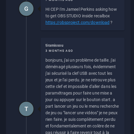
G
HI CEP I'm Jameel Perkins asking how
to get OBS STUDIO inside recalbox
https://obsproject.com/download
?
tiramissou
3 MONTHS AGO
bonjours, j'ai un problème de taille. j'ai
déménagé plusieurs fois, évidemment
j'ai sécurisé la clef USB avec tout les
jeux et je l'ai perdu. je ne retrouve plus
cette clef et impossible d'aller dans les
paramétrages pour faire une mise a
jour ou appuyer sur le bouton start. a
part lancer un jeu ou le menu recherche
T
de jeu ou "lancer une vidéos" je ne peux
rien faire. je suis complètement perdu
et fondamentalement en colère de ne
pas réussir à faire revenir tout à la