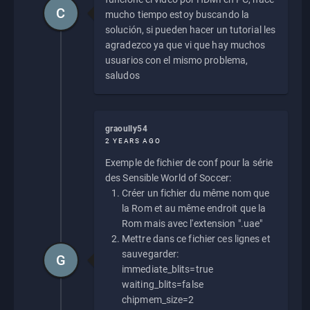
C
mucho tiempo estoy buscando la
solución, si pueden hacer un tutorial les
agradezco ya que vi que hay muchos
usuarios con el mismo problema,
saludos
graoully54
2 YEARS AGO
Exemple de fichier de conf pour la série
des Sensible World of Soccer:
Créer un fichier du même nom que
la Rom et au même endroit que la
Rom mais avec l'extension ".uae"
Mettre dans ce fichier ces lignes et
sauvegarder:
G
immediate_blits=true
waiting_blits=false
chipmem_size=2