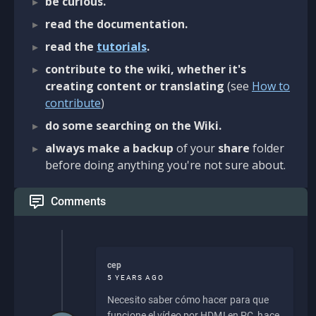
be curious.
read the documentation.
read the
tutorials
.
contribute to the wiki, whether it's
creating content or translating
(see
How to
contribute
)
do some searching on the Wiki.
always make a backup
of your
share
folder
before doing anything you're not sure about.
Comments
cep
5 YEARS AGO
Necesito saber cómo hacer para que
funcione el vídeo por HDMI en PC, hace