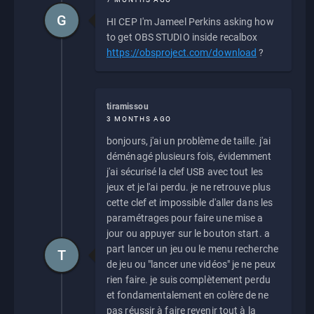
G
HI CEP I'm Jameel Perkins asking how
to get OBS STUDIO inside recalbox
https://obsproject.com/download
?
tiramissou
3 MONTHS AGO
bonjours, j'ai un problème de taille. j'ai
déménagé plusieurs fois, évidemment
j'ai sécurisé la clef USB avec tout les
jeux et je l'ai perdu. je ne retrouve plus
cette clef et impossible d'aller dans les
paramétrages pour faire une mise a
jour ou appuyer sur le bouton start. a
part lancer un jeu ou le menu recherche
T
de jeu ou "lancer une vidéos" je ne peux
rien faire. je suis complètement perdu
et fondamentalement en colère de ne
pas réussir à faire revenir tout à la