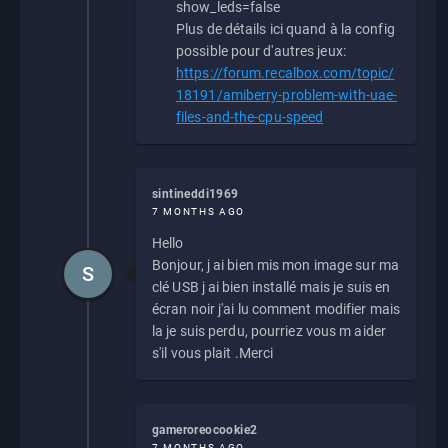
show_leds=false
Plus de détails ici quand à la config
possible pour d'autres jeux:
https://forum.recalbox.com/topic/
18191/amiberry-problem-with-uae-
files-and-the-cpu-speed
sintineddi1969
7 MONTHS AGO
Hello
Bonjour, j ai bien mis mon image sur ma
S
clé USB j ai bien installé mais je suis en
écran noir j'ai lu comment modifier mais
la je suis perdu, pourriez vous m aider
s'il vous plait .Merci
gameroreocookie2
7 MONTHS AGO