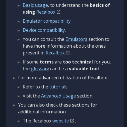
Basic usage
, to understand the
basics of
using
Recalbox
.
Emulator compatibility
.
Device compatibility
.
You can consult the
Emulators
section to
have more information about the ones
present in
Recalbox
.
If some
terms
are
too technical
for you,
the
glossary
can be a
valuable tool
.
For more advanced utilization of Recalbox:
Refer to the
tutorials
.
Visit the
Advanced Usage
section.
You can also check these sections for
additional information:
The Recalbox
website
.