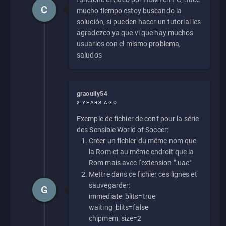
C
mucho tiempo estoy buscando la
solución, si pueden hacer un tutorial les
agradezco ya que vi que hay muchos
usuarios con el mismo problema,
saludos
graoully54
2 YEARS AGO
Exemple de fichier de conf pour la série
des Sensible World of Soccer:
Créer un fichier du même nom que
la Rom et au même endroit que la
Rom mais avec l'extension ".uae"
Mettre dans ce fichier ces lignes et
sauvegarder:
G
immediate_blits=true
waiting_blits=false
chipmem_size=2