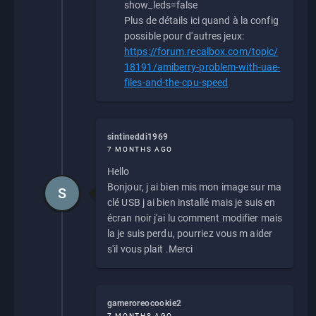
show_leds=false
Plus de détails ici quand à la config
possible pour d'autres jeux:
https://forum.recalbox.com/topic/
18191/amiberry-problem-with-uae-
files-and-the-cpu-speed
sintineddi1969
7 MONTHS AGO
Hello
Bonjour, j ai bien mis mon image sur ma
S
clé USB j ai bien installé mais je suis en
écran noir j'ai lu comment modifier mais
la je suis perdu, pourriez vous m aider
s'il vous plait .Merci
gameroreocookie2
7 MONTHS AGO