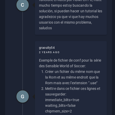
C
mucho tiempo estoy buscando la
solución, si pueden hacer un tutorial les
agradezco ya que vi que hay muchos
usuarios con el mismo problema,
saludos
graoully54
2 YEARS AGO
Exemple de fichier de conf pour la série
des Sensible World of Soccer:
Créer un fichier du même nom que
la Rom et au même endroit que la
Rom mais avec l'extension ".uae"
Mettre dans ce fichier ces lignes et
sauvegarder:
G
immediate_blits=true
waiting_blits=false
chipmem_size=2