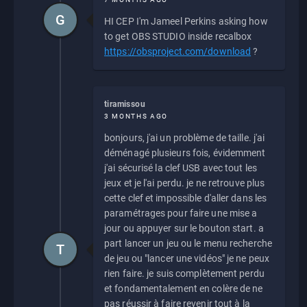
G
HI CEP I'm Jameel Perkins asking how
to get OBS STUDIO inside recalbox
https://obsproject.com/download
?
tiramissou
3 MONTHS AGO
bonjours, j'ai un problème de taille. j'ai
déménagé plusieurs fois, évidemment
j'ai sécurisé la clef USB avec tout les
jeux et je l'ai perdu. je ne retrouve plus
cette clef et impossible d'aller dans les
paramétrages pour faire une mise a
jour ou appuyer sur le bouton start. a
part lancer un jeu ou le menu recherche
T
de jeu ou "lancer une vidéos" je ne peux
rien faire. je suis complètement perdu
et fondamentalement en colère de ne
pas réussir à faire revenir tout à la