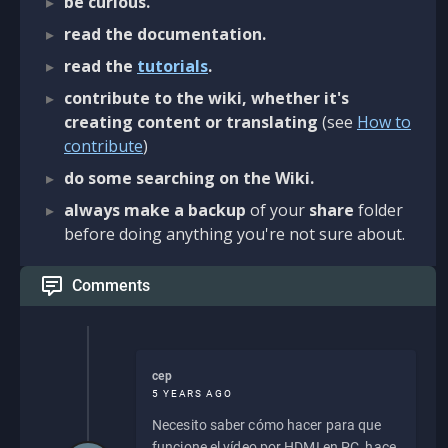
be curious.
read the documentation.
read the
tutorials
.
contribute to the wiki, whether it's
creating content or translating
(see
How to
contribute
)
do some searching on the Wiki.
always make a backup
of your
share
folder
before doing anything you're not sure about.
Comments
cep
5 YEARS AGO
Necesito saber cómo hacer para que
funcione el vídeo por HDMI en PC, hace