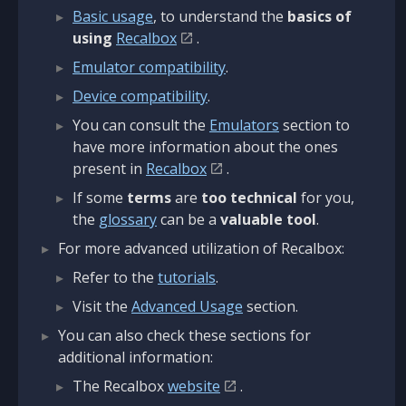
Basic usage
, to understand the
basics of
using
Recalbox
.
Emulator compatibility
.
Device compatibility
.
You can consult the
Emulators
section to
have more information about the ones
present in
Recalbox
.
If some
terms
are
too technical
for you,
the
glossary
can be a
valuable tool
.
For more advanced utilization of Recalbox:
Refer to the
tutorials
.
Visit the
Advanced Usage
section.
You can also check these sections for
additional information:
The Recalbox
website
.