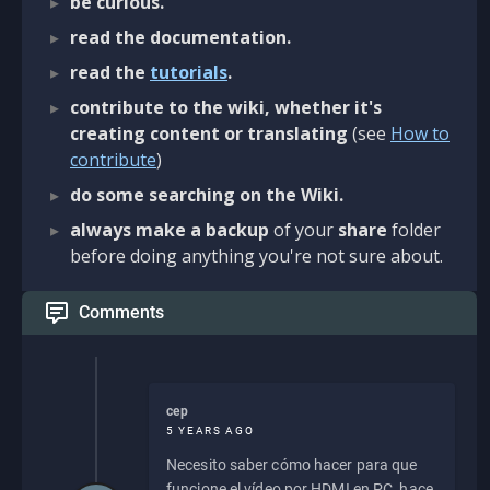
be curious.
read the documentation.
read the
tutorials
.
contribute to the wiki, whether it's
creating content or translating
(see
How to
contribute
)
do some searching on the Wiki.
always make a backup
of your
share
folder
before doing anything you're not sure about.
Comments
cep
5 YEARS AGO
Necesito saber cómo hacer para que
funcione el vídeo por HDMI en PC, hace