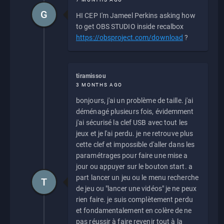
G
HI CEP I'm Jameel Perkins asking how
to get OBS STUDIO inside recalbox
https://obsproject.com/download
?
tiramissou
3 MONTHS AGO
bonjours, j'ai un problème de taille. j'ai
déménagé plusieurs fois, évidemment
j'ai sécurisé la clef USB avec tout les
jeux et je l'ai perdu. je ne retrouve plus
cette clef et impossible d'aller dans les
paramétrages pour faire une mise a
jour ou appuyer sur le bouton start. a
part lancer un jeu ou le menu recherche
T
de jeu ou "lancer une vidéos" je ne peux
rien faire. je suis complètement perdu
et fondamentalement en colère de ne
pas réussir à faire revenir tout à la