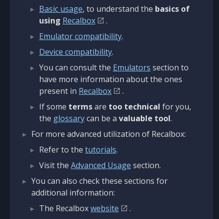
Basic usage
, to understand the
basics of
using
Recalbox
.
Emulator compatibility
.
Device compatibility
.
You can consult the
Emulators
section to
have more information about the ones
present in
Recalbox
.
If some
terms
are
too technical
for you,
the
glossary
can be a
valuable tool
.
For more advanced utilization of Recalbox:
Refer to the
tutorials
.
Visit the
Advanced Usage
section.
You can also check these sections for
additional information:
The Recalbox
website
.