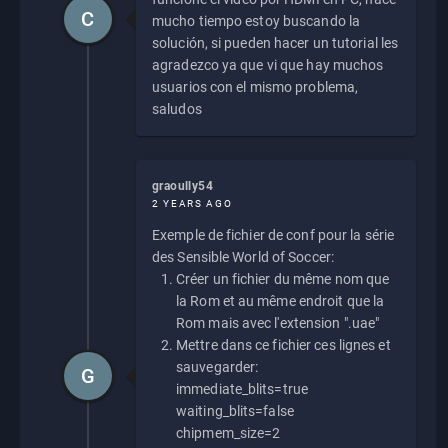
C
mucho tiempo estoy buscando la
solución, si pueden hacer un tutorial les
agradezco ya que vi que hay muchos
usuarios con el mismo problema,
saludos
graoully54
2 YEARS AGO
Exemple de fichier de conf pour la série
des Sensible World of Soccer:
Créer un fichier du même nom que
la Rom et au même endroit que la
Rom mais avec l'extension ".uae"
Mettre dans ce fichier ces lignes et
sauvegarder:
G
immediate_blits=true
waiting_blits=false
chipmem_size=2