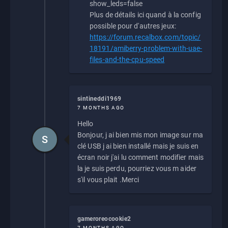
show_leds=false
Plus de détails ici quand à la config
possible pour d'autres jeux:
https://forum.recalbox.com/topic/
18191/amiberry-problem-with-uae-
files-and-the-cpu-speed
sintineddi1969
7 MONTHS AGO
Hello
Bonjour, j ai bien mis mon image sur ma
S
clé USB j ai bien installé mais je suis en
écran noir j'ai lu comment modifier mais
la je suis perdu, pourriez vous m aider
s'il vous plait .Merci
gameroreocookie2
7 MONTHS AGO