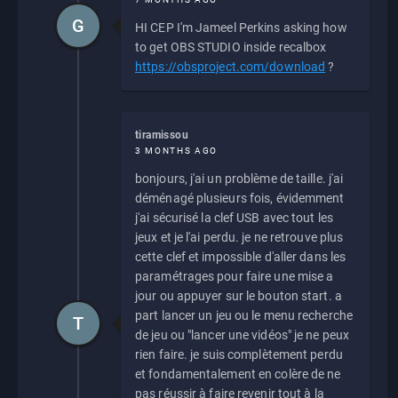
G
HI CEP I'm Jameel Perkins asking how
to get OBS STUDIO inside recalbox
https://obsproject.com/download
?
tiramissou
3 MONTHS AGO
bonjours, j'ai un problème de taille. j'ai
déménagé plusieurs fois, évidemment
j'ai sécurisé la clef USB avec tout les
jeux et je l'ai perdu. je ne retrouve plus
cette clef et impossible d'aller dans les
paramétrages pour faire une mise a
jour ou appuyer sur le bouton start. a
part lancer un jeu ou le menu recherche
T
de jeu ou "lancer une vidéos" je ne peux
rien faire. je suis complètement perdu
et fondamentalement en colère de ne
pas réussir à faire revenir tout à la