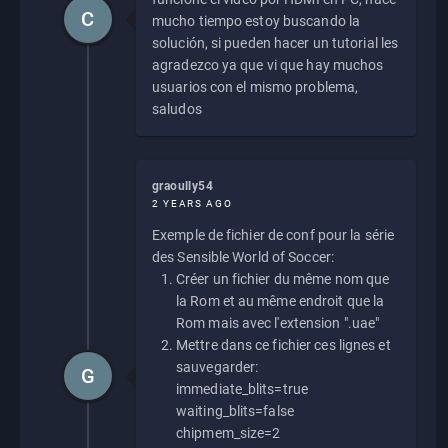
C
mucho tiempo estoy buscando la
solución, si pueden hacer un tutorial les
agradezco ya que vi que hay muchos
usuarios con el mismo problema,
saludos
graoully54
2 YEARS AGO
Exemple de fichier de conf pour la série
des Sensible World of Soccer:
Créer un fichier du même nom que
la Rom et au même endroit que la
Rom mais avec l'extension ".uae"
Mettre dans ce fichier ces lignes et
sauvegarder:
G
immediate_blits=true
waiting_blits=false
chipmem_size=2