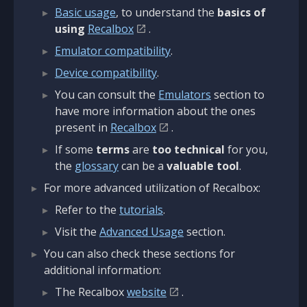
Basic usage
, to understand the
basics of
using
Recalbox
.
Emulator compatibility
.
Device compatibility
.
You can consult the
Emulators
section to
have more information about the ones
present in
Recalbox
.
If some
terms
are
too technical
for you,
the
glossary
can be a
valuable tool
.
For more advanced utilization of Recalbox:
Refer to the
tutorials
.
Visit the
Advanced Usage
section.
You can also check these sections for
additional information:
The Recalbox
website
.