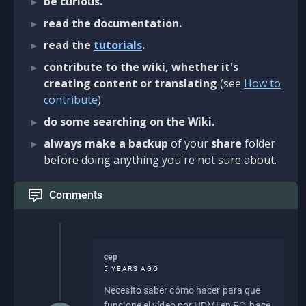
be curious.
read the documentation.
read the
tutorials
.
contribute to the wiki, whether it's
creating content or translating
(see
How to
contribute
)
do some searching on the Wiki.
always make a backup
of your
share
folder
before doing anything you're not sure about.
Comments
cep
5 YEARS AGO
Necesito saber cómo hacer para que
funcione el vídeo por HDMI en PC, hace