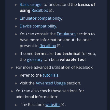
Basic usage
, to understand the
basics of
using
Recalbox
.
Emulator compatibility
.
Device compatibility
.
You can consult the
Emulators
section to
have more information about the ones
present in
Recalbox
.
If some
terms
are
too technical
for you,
the
glossary
can be a
valuable tool
.
For more advanced utilization of Recalbox:
Refer to the
tutorials
.
Visit the
Advanced Usage
section.
You can also check these sections for
additional information:
The Recalbox
website
.