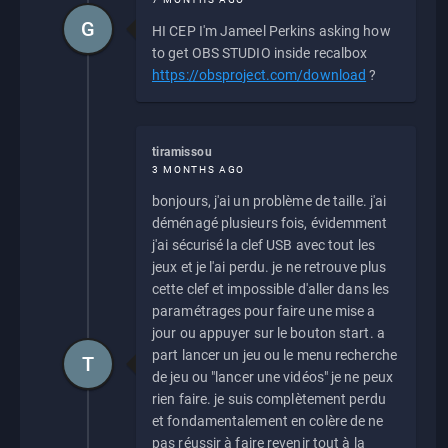
G
HI CEP I'm Jameel Perkins asking how
to get OBS STUDIO inside recalbox
https://obsproject.com/download
?
tiramissou
3 MONTHS AGO
bonjours, j'ai un problème de taille. j'ai
déménagé plusieurs fois, évidemment
j'ai sécurisé la clef USB avec tout les
jeux et je l'ai perdu. je ne retrouve plus
cette clef et impossible d'aller dans les
paramétrages pour faire une mise a
jour ou appuyer sur le bouton start. a
part lancer un jeu ou le menu recherche
T
de jeu ou "lancer une vidéos" je ne peux
rien faire. je suis complètement perdu
et fondamentalement en colère de ne
pas réussir à faire revenir tout à la