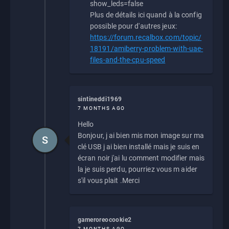
show_leds=false
Plus de détails ici quand à la config
possible pour d'autres jeux:
https://forum.recalbox.com/topic/
18191/amiberry-problem-with-uae-
files-and-the-cpu-speed
sintineddi1969
7 MONTHS AGO
Hello
Bonjour, j ai bien mis mon image sur ma
S
clé USB j ai bien installé mais je suis en
écran noir j'ai lu comment modifier mais
la je suis perdu, pourriez vous m aider
s'il vous plait .Merci
gameroreocookie2
7 MONTHS AGO