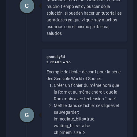
C
mucho tiempo estoy buscando la
solución, si pueden hacer un tutorial les
agradezco ya que vi que hay muchos
usuarios con el mismo problema,
saludos
graoully54
2 YEARS AGO
Exemple de fichier de conf pour la série
des Sensible World of Soccer:
Créer un fichier du même nom que
la Rom et au même endroit que la
Rom mais avec l'extension ".uae"
Mettre dans ce fichier ces lignes et
sauvegarder:
G
immediate_blits=true
waiting_blits=false
chipmem_size=2