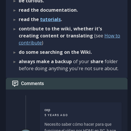
be curious.
read the documentation.
read the
tutorials
.
contribute to the wiki, whether it's
creating content or translating
(see
How to
contribute
)
do some searching on the Wiki.
always make a backup
of your
share
folder
before doing anything you're not sure about.
Comments
cep
5 YEARS AGO
Necesito saber cómo hacer para que
funcione el vídeo por HDMI en PC, hace