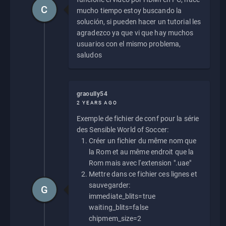
C
mucho tiempo estoy buscando la
solución, si pueden hacer un tutorial les
agradezco ya que vi que hay muchos
usuarios con el mismo problema,
saludos
graoully54
2 YEARS AGO
Exemple de fichier de conf pour la série
des Sensible World of Soccer:
Créer un fichier du même nom que
la Rom et au même endroit que la
Rom mais avec l'extension ".uae"
Mettre dans ce fichier ces lignes et
sauvegarder:
G
immediate_blits=true
waiting_blits=false
chipmem_size=2