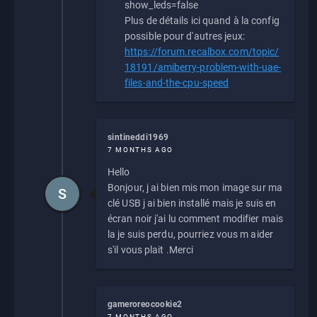
show_leds=false
Plus de détails ici quand à la config
possible pour d'autres jeux:
https://forum.recalbox.com/topic/
18191/amiberry-problem-with-uae-
files-and-the-cpu-speed
sintineddi1969
7 MONTHS AGO
Hello
Bonjour, j ai bien mis mon image sur ma
S
clé USB j ai bien installé mais je suis en
écran noir j'ai lu comment modifier mais
la je suis perdu, pourriez vous m aider
s'il vous plait .Merci
gameroreocookie2
7 MONTHS AGO