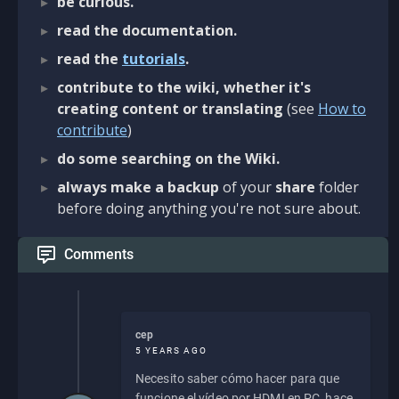
be curious.
read the documentation.
read the
tutorials
.
contribute to the wiki, whether it's
creating content or translating
(see
How to
contribute
)
do some searching on the Wiki.
always make a backup
of your
share
folder
before doing anything you're not sure about.
Comments
cep
5 YEARS AGO
Necesito saber cómo hacer para que
funcione el vídeo por HDMI en PC, hace