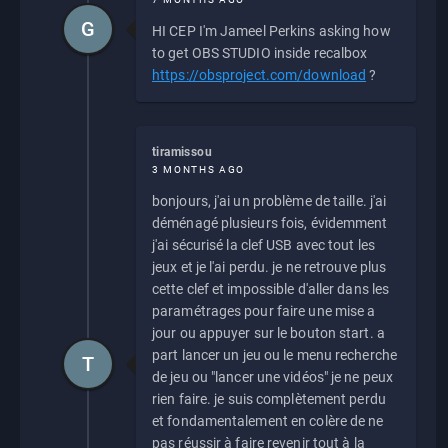
G
HI CEP I'm Jameel Perkins asking how
to get OBS STUDIO inside recalbox
https://obsproject.com/download
?
tiramissou
3 MONTHS AGO
bonjours, j'ai un problème de taille. j'ai
déménagé plusieurs fois, évidemment
j'ai sécurisé la clef USB avec tout les
jeux et je l'ai perdu. je ne retrouve plus
cette clef et impossible d'aller dans les
paramétrages pour faire une mise a
jour ou appuyer sur le bouton start. a
part lancer un jeu ou le menu recherche
T
de jeu ou "lancer une vidéos" je ne peux
rien faire. je suis complètement perdu
et fondamentalement en colère de ne
pas réussir à faire revenir tout à la