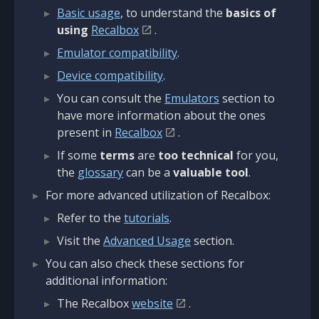
Basic usage
, to understand the
basics of
using
Recalbox
.
Emulator compatibility
.
Device compatibility
.
You can consult the
Emulators
section to
have more information about the ones
present in
Recalbox
.
If some
terms
are
too technical
for you,
the
glossary
can be a
valuable tool
.
For more advanced utilization of Recalbox:
Refer to the
tutorials
.
Visit the
Advanced Usage
section.
You can also check these sections for
additional information:
The Recalbox
website
.