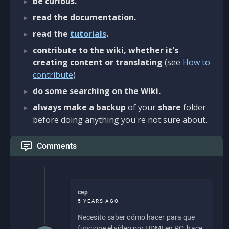
be curious.
read the documentation.
read the
tutorials
.
contribute to the wiki, whether it's
creating content or translating
(see
How to
contribute
)
do some searching on the Wiki.
always make a backup
of your
share
folder
before doing anything you're not sure about.
Comments
cep
5 YEARS AGO
Necesito saber cómo hacer para que
funcione el vídeo por HDMI en PC, hace