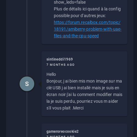
show_leds=false
Plus de détails ici quand à la config
possible pour d'autres jeux:
https://forum.recalbox.com/topic/
18191/amiberry-problem-with-uae-
files-and-the-cpu-speed
sintineddi1969
7 MONTHS AGO
Hello
Bonjour, j ai bien mis mon image sur ma
S
clé USB j ai bien installé mais je suis en
écran noir j'ai lu comment modifier mais
la je suis perdu, pourriez vous m aider
s'il vous plait .Merci
gameroreocookie2
7 MONTHS AGO