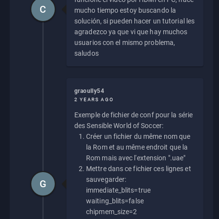
C
mucho tiempo estoy buscando la
solución, si pueden hacer un tutorial les
agradezco ya que vi que hay muchos
usuarios con el mismo problema,
saludos
graoully54
2 YEARS AGO
Exemple de fichier de conf pour la série
des Sensible World of Soccer:
Créer un fichier du même nom que
la Rom et au même endroit que la
Rom mais avec l'extension ".uae"
Mettre dans ce fichier ces lignes et
sauvegarder:
G
immediate_blits=true
waiting_blits=false
chipmem_size=2