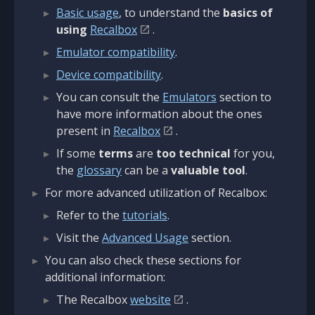
Basic usage
, to understand the
basics of
using
Recalbox
.
Emulator compatibility
.
Device compatibility
.
You can consult the
Emulators
section to
have more information about the ones
present in
Recalbox
.
If some
terms
are
too technical
for you,
the
glossary
can be a
valuable tool
.
For more advanced utilization of Recalbox:
Refer to the
tutorials
.
Visit the
Advanced Usage
section.
You can also check these sections for
additional information:
The Recalbox
website
.