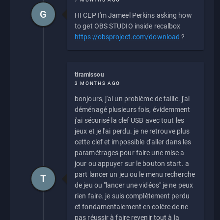
G
HI CEP I'm Jameel Perkins asking how
to get OBS STUDIO inside recalbox
https://obsproject.com/download
?
tiramissou
3 MONTHS AGO
bonjours, j'ai un problème de taille. j'ai
déménagé plusieurs fois, évidemment
j'ai sécurisé la clef USB avec tout les
jeux et je l'ai perdu. je ne retrouve plus
cette clef et impossible d'aller dans les
paramétrages pour faire une mise a
jour ou appuyer sur le bouton start. a
part lancer un jeu ou le menu recherche
T
de jeu ou "lancer une vidéos" je ne peux
rien faire. je suis complètement perdu
et fondamentalement en colère de ne
pas réussir à faire revenir tout à la