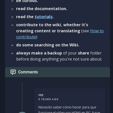
be curious.
read the documentation.
read the
tutorials
.
contribute to the wiki, whether it's
creating content or translating
(see
How to
contribute
)
do some searching on the Wiki.
always make a backup
of your
share
folder
before doing anything you're not sure about.
Comments
cep
5 YEARS AGO
Necesito saber cómo hacer para que
funcione el vídeo por HDMI en PC, hace