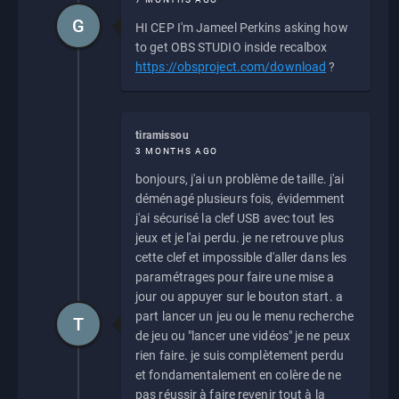
G
HI CEP I'm Jameel Perkins asking how
to get OBS STUDIO inside recalbox
https://obsproject.com/download
?
tiramissou
3 MONTHS AGO
bonjours, j'ai un problème de taille. j'ai
déménagé plusieurs fois, évidemment
j'ai sécurisé la clef USB avec tout les
jeux et je l'ai perdu. je ne retrouve plus
cette clef et impossible d'aller dans les
paramétrages pour faire une mise a
jour ou appuyer sur le bouton start. a
part lancer un jeu ou le menu recherche
T
de jeu ou "lancer une vidéos" je ne peux
rien faire. je suis complètement perdu
et fondamentalement en colère de ne
pas réussir à faire revenir tout à la