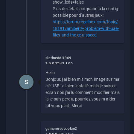
show_leds=false
Plus de détails ici quand à la config
possible pour d'autres jeux:
https://forum.recalbox.com/topic/
18191/amiberry-problem-with-uae-
files-and-the-cpu-speed
sintineddi1969
7 MONTHS AGO
Hello
Bonjour, j ai bien mis mon image sur ma
S
clé USB j ai bien installé mais je suis en
écran noir j'ai lu comment modifier mais
la je suis perdu, pourriez vous m aider
s'il vous plait .Merci
gameroreocookie2
7 MONTHS AGO