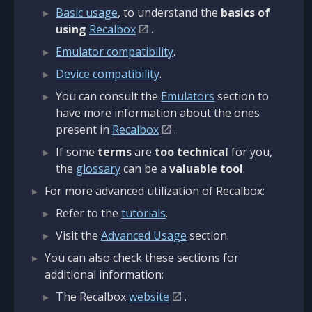
Basic usage
, to understand the
basics of
using
Recalbox
.
Emulator compatibility
.
Device compatibility
.
You can consult the
Emulators
section to
have more information about the ones
present in
Recalbox
.
If some
terms
are
too technical
for you,
the
glossary
can be a
valuable tool
.
For more advanced utilization of Recalbox:
Refer to the
tutorials
.
Visit the
Advanced Usage
section.
You can also check these sections for
additional information:
The Recalbox
website
.