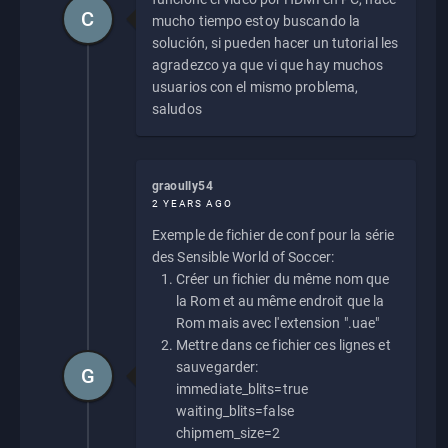
C
mucho tiempo estoy buscando la
solución, si pueden hacer un tutorial les
agradezco ya que vi que hay muchos
usuarios con el mismo problema,
saludos
graoully54
2 YEARS AGO
Exemple de fichier de conf pour la série
des Sensible World of Soccer:
Créer un fichier du même nom que
la Rom et au même endroit que la
Rom mais avec l'extension ".uae"
Mettre dans ce fichier ces lignes et
sauvegarder:
G
immediate_blits=true
waiting_blits=false
chipmem_size=2