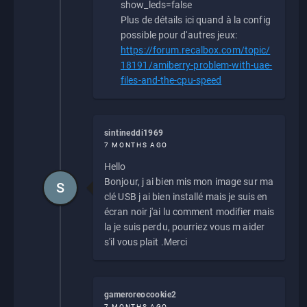
show_leds=false
Plus de détails ici quand à la config
possible pour d'autres jeux:
https://forum.recalbox.com/topic/
18191/amiberry-problem-with-uae-
files-and-the-cpu-speed
sintineddi1969
7 MONTHS AGO
Hello
Bonjour, j ai bien mis mon image sur ma
S
clé USB j ai bien installé mais je suis en
écran noir j'ai lu comment modifier mais
la je suis perdu, pourriez vous m aider
s'il vous plait .Merci
gameroreocookie2
7 MONTHS AGO