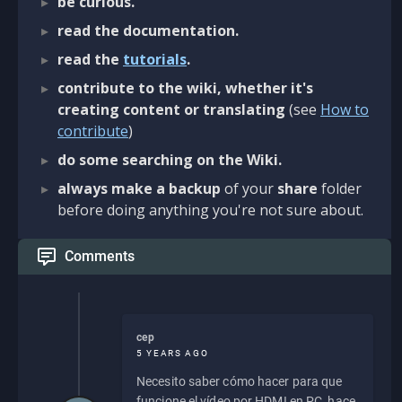
be curious.
read the documentation.
read the
tutorials
.
contribute to the wiki, whether it's
creating content or translating
(see
How to
contribute
)
do some searching on the Wiki.
always make a backup
of your
share
folder
before doing anything you're not sure about.
Comments
cep
5 YEARS AGO
Necesito saber cómo hacer para que
funcione el vídeo por HDMI en PC, hace