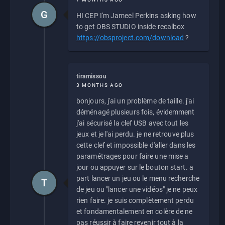
G
HI CEP I'm Jameel Perkins asking how
to get OBS STUDIO inside recalbox
https://obsproject.com/download
?
tiramissou
3 MONTHS AGO
bonjours, j'ai un problème de taille. j'ai
déménagé plusieurs fois, évidemment
j'ai sécurisé la clef USB avec tout les
jeux et je l'ai perdu. je ne retrouve plus
cette clef et impossible d'aller dans les
paramétrages pour faire une mise a
jour ou appuyer sur le bouton start. a
part lancer un jeu ou le menu recherche
T
de jeu ou "lancer une vidéos" je ne peux
rien faire. je suis complètement perdu
et fondamentalement en colère de ne
pas réussir à faire revenir tout à la