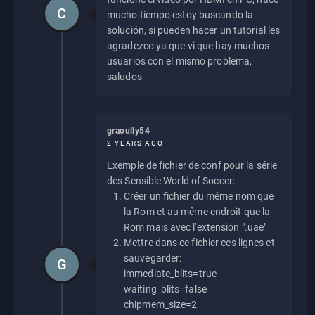
C
mucho tiempo estoy buscando la
solución, si pueden hacer un tutorial les
agradezco ya que vi que hay muchos
usuarios con el mismo problema,
saludos
graoully54
2 YEARS AGO
Exemple de fichier de conf pour la série
des Sensible World of Soccer:
Créer un fichier du même nom que
la Rom et au même endroit que la
Rom mais avec l'extension ".uae"
Mettre dans ce fichier ces lignes et
sauvegarder:
G
immediate_blits=true
waiting_blits=false
chipmem_size=2