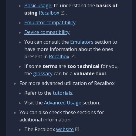
Basic usage
, to understand the
basics of
using
Recalbox
.
Emulator compatibility
.
Device compatibility
.
You can consult the
Emulators
section to
have more information about the ones
present in
Recalbox
.
If some
terms
are
too technical
for you,
the
glossary
can be a
valuable tool
.
For more advanced utilization of Recalbox:
Refer to the
tutorials
.
Visit the
Advanced Usage
section.
You can also check these sections for
additional information:
The Recalbox
website
.