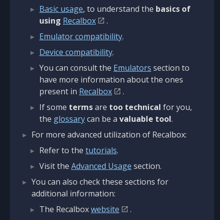
Basic usage
, to understand the
basics of
using
Recalbox
.
Emulator compatibility
.
Device compatibility
.
You can consult the
Emulators
section to
have more information about the ones
present in
Recalbox
.
If some
terms
are
too technical
for you,
the
glossary
can be a
valuable tool
.
For more advanced utilization of Recalbox:
Refer to the
tutorials
.
Visit the
Advanced Usage
section.
You can also check these sections for
additional information:
The Recalbox
website
.