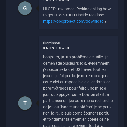
G
HI CEP I'm Jameel Perkins asking how
to get OBS STUDIO inside recalbox
https://obsproject.com/download
?
tiramissou
3 MONTHS AGO
bonjours, j'ai un problème de taille. j'ai
déménagé plusieurs fois, évidemment
j'ai sécurisé la clef USB avec tout les
jeux et je l'ai perdu. je ne retrouve plus
cette clef et impossible d'aller dans les
paramétrages pour faire une mise a
jour ou appuyer sur le bouton start. a
part lancer un jeu ou le menu recherche
T
de jeu ou "lancer une vidéos" je ne peux
rien faire. je suis complètement perdu
et fondamentalement en colère de ne
pas réussir à faire revenir tout à la