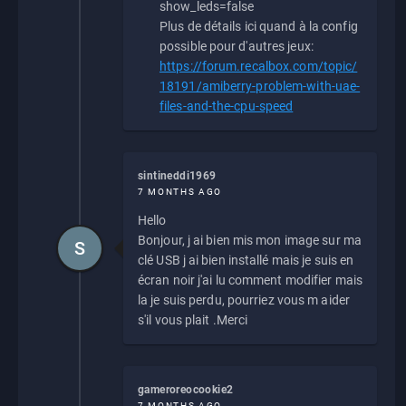
show_leds=false
Plus de détails ici quand à la config
possible pour d'autres jeux:
https://forum.recalbox.com/topic/
18191/amiberry-problem-with-uae-
files-and-the-cpu-speed
sintineddi1969
7 MONTHS AGO
Hello
Bonjour, j ai bien mis mon image sur ma
S
clé USB j ai bien installé mais je suis en
écran noir j'ai lu comment modifier mais
la je suis perdu, pourriez vous m aider
s'il vous plait .Merci
gameroreocookie2
7 MONTHS AGO