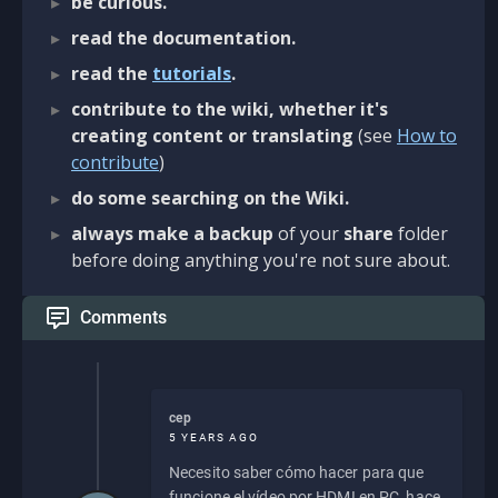
be curious.
read the documentation.
read the
tutorials
.
contribute to the wiki, whether it's
creating content or translating
(see
How to
contribute
)
do some searching on the Wiki.
always make a backup
of your
share
folder
before doing anything you're not sure about.
Comments
cep
5 YEARS AGO
Necesito saber cómo hacer para que
funcione el vídeo por HDMI en PC, hace