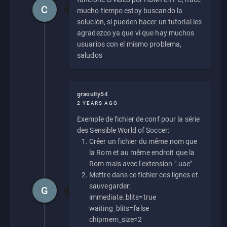
C
mucho tiempo estoy buscando la
solución, si pueden hacer un tutorial les
agradezco ya que vi que hay muchos
usuarios con el mismo problema,
saludos
graoully54
2 YEARS AGO
Exemple de fichier de conf pour la série
des Sensible World of Soccer:
Créer un fichier du même nom que
la Rom et au même endroit que la
Rom mais avec l'extension ".uae"
Mettre dans ce fichier ces lignes et
sauvegarder:
G
immediate_blits=true
waiting_blits=false
chipmem_size=2