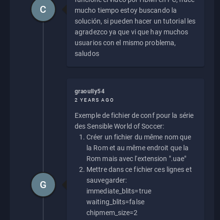
C
mucho tiempo estoy buscando la
solución, si pueden hacer un tutorial les
agradezco ya que vi que hay muchos
usuarios con el mismo problema,
saludos
graoully54
2 YEARS AGO
Exemple de fichier de conf pour la série
des Sensible World of Soccer:
Créer un fichier du même nom que
la Rom et au même endroit que la
Rom mais avec l'extension ".uae"
Mettre dans ce fichier ces lignes et
sauvegarder:
G
immediate_blits=true
waiting_blits=false
chipmem_size=2