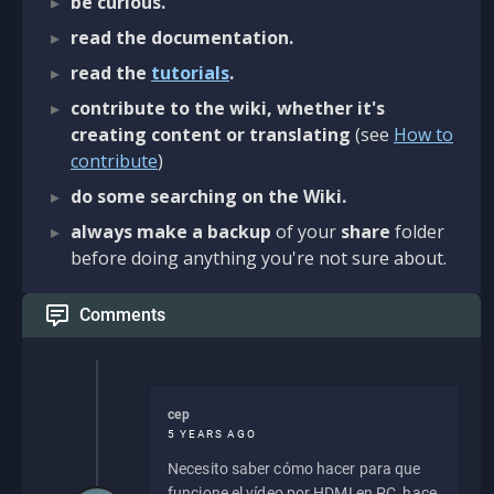
be curious.
read the documentation.
read the
tutorials
.
contribute to the wiki, whether it's
creating content or translating
(see
How to
contribute
)
do some searching on the Wiki.
always make a backup
of your
share
folder
before doing anything you're not sure about.
Comments
cep
5 YEARS AGO
Necesito saber cómo hacer para que
funcione el vídeo por HDMI en PC, hace