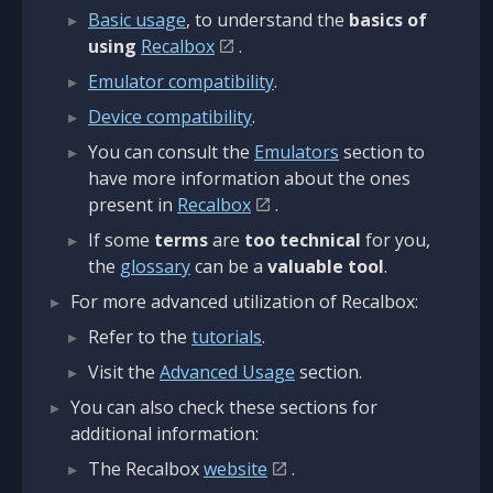
Basic usage
, to understand the
basics of
using
Recalbox
.
Emulator compatibility
.
Device compatibility
.
You can consult the
Emulators
section to
have more information about the ones
present in
Recalbox
.
If some
terms
are
too technical
for you,
the
glossary
can be a
valuable tool
.
For more advanced utilization of Recalbox:
Refer to the
tutorials
.
Visit the
Advanced Usage
section.
You can also check these sections for
additional information:
The Recalbox
website
.