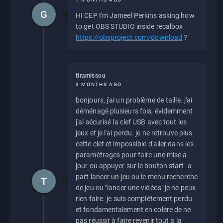
G
HI CEP I'm Jameel Perkins asking how
to get OBS STUDIO inside recalbox
https://obsproject.com/download
?
tiramissou
3 MONTHS AGO
bonjours, j'ai un problème de taille. j'ai
déménagé plusieurs fois, évidemment
j'ai sécurisé la clef USB avec tout les
jeux et je l'ai perdu. je ne retrouve plus
cette clef et impossible d'aller dans les
paramétrages pour faire une mise a
jour ou appuyer sur le bouton start. a
part lancer un jeu ou le menu recherche
T
de jeu ou "lancer une vidéos" je ne peux
rien faire. je suis complètement perdu
et fondamentalement en colère de ne
pas réussir à faire revenir tout à la