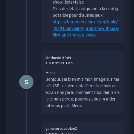
show_leds=false
Plus de détails ici quand à la config
possible pour d'autres jeux:
https://forum.recalbox.com/topic/
18191/amiberry-problem-with-uae-
files-and-the-cpu-speed
sintineddi1969
7 MONTHS AGO
Hello
Bonjour, j ai bien mis mon image sur ma
S
clé USB j ai bien installé mais je suis en
écran noir j'ai lu comment modifier mais
la je suis perdu, pourriez vous m aider
s'il vous plait .Merci
gameroreocookie2
7 MONTHS AGO