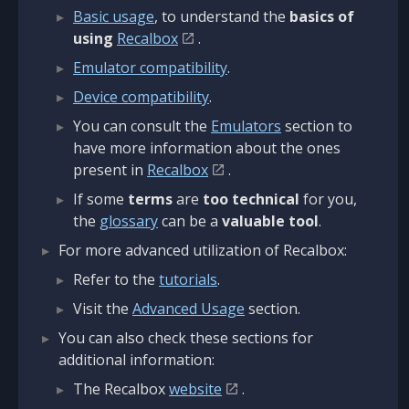
Basic usage
, to understand the
basics of
using
Recalbox
.
Emulator compatibility
.
Device compatibility
.
You can consult the
Emulators
section to
have more information about the ones
present in
Recalbox
.
If some
terms
are
too technical
for you,
the
glossary
can be a
valuable tool
.
For more advanced utilization of Recalbox:
Refer to the
tutorials
.
Visit the
Advanced Usage
section.
You can also check these sections for
additional information:
The Recalbox
website
.