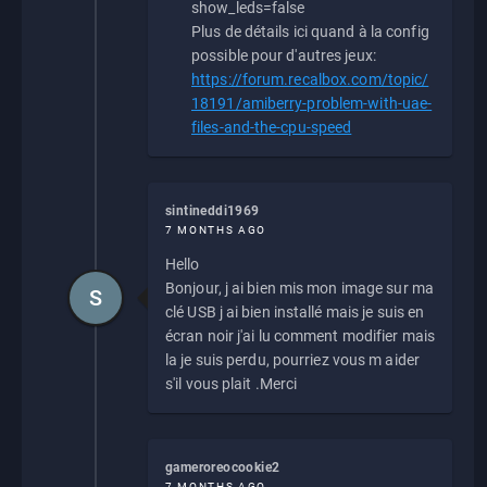
show_leds=false
Plus de détails ici quand à la config
possible pour d'autres jeux:
https://forum.recalbox.com/topic/
18191/amiberry-problem-with-uae-
files-and-the-cpu-speed
sintineddi1969
7 MONTHS AGO
Hello
Bonjour, j ai bien mis mon image sur ma
S
clé USB j ai bien installé mais je suis en
écran noir j'ai lu comment modifier mais
la je suis perdu, pourriez vous m aider
s'il vous plait .Merci
gameroreocookie2
7 MONTHS AGO