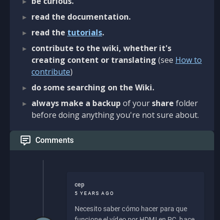
be curious.
read the documentation.
read the
tutorials
.
contribute to the wiki, whether it's
creating content or translating
(see
How to
contribute
)
do some searching on the Wiki.
always make a backup
of your
share
folder
before doing anything you're not sure about.
Comments
cep
5 YEARS AGO
Necesito saber cómo hacer para que
funcione el vídeo por HDMI en PC, hace