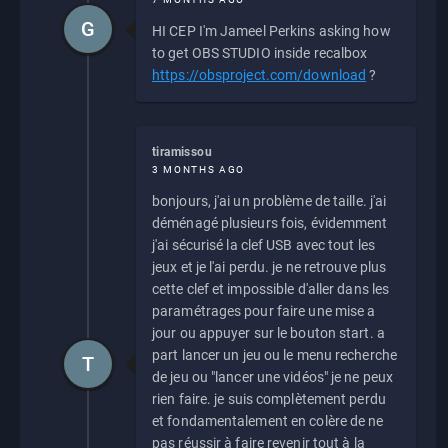
G
HI CEP I'm Jameel Perkins asking how
to get OBS STUDIO inside recalbox
https://obsproject.com/download
?
tiramissou
3 MONTHS AGO
bonjours, j'ai un problème de taille. j'ai
déménagé plusieurs fois, évidemment
j'ai sécurisé la clef USB avec tout les
jeux et je l'ai perdu. je ne retrouve plus
cette clef et impossible d'aller dans les
paramétrages pour faire une mise a
jour ou appuyer sur le bouton start. a
part lancer un jeu ou le menu recherche
T
de jeu ou "lancer une vidéos" je ne peux
rien faire. je suis complètement perdu
et fondamentalement en colère de ne
pas réussir à faire revenir tout à la