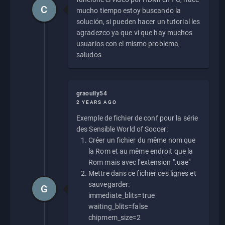
C
mucho tiempo estoy buscando la
solución, si pueden hacer un tutorial les
agradezco ya que vi que hay muchos
usuarios con el mismo problema,
saludos
graoully54
2 YEARS AGO
Exemple de fichier de conf pour la série
des Sensible World of Soccer:
Créer un fichier du même nom que
la Rom et au même endroit que la
Rom mais avec l'extension ".uae"
Mettre dans ce fichier ces lignes et
sauvegarder:
G
immediate_blits=true
waiting_blits=false
chipmem_size=2