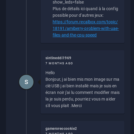
show_leds=false
Plus de détails ici quand à la config
possible pour d'autres jeux:
https://forum.recalbox.com/topic/
18191/amiberry-problem-with-uae-
files-and-the-cpu-speed
sintineddi1969
7 MONTHS AGO
Hello
Bonjour, j ai bien mis mon image sur ma
S
clé USB j ai bien installé mais je suis en
écran noir j'ai lu comment modifier mais
la je suis perdu, pourriez vous m aider
s'il vous plait .Merci
gameroreocookie2
7 MONTHS AGO