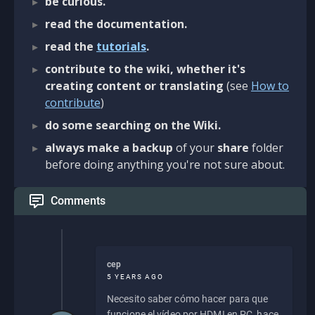
be curious.
read the documentation.
read the
tutorials
.
contribute to the wiki, whether it's
creating content or translating
(see
How to
contribute
)
do some searching on the Wiki.
always make a backup
of your
share
folder
before doing anything you're not sure about.
Comments
cep
5 YEARS AGO
Necesito saber cómo hacer para que
funcione el vídeo por HDMI en PC, hace