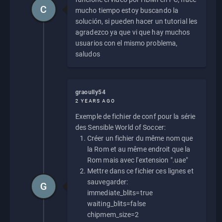
C
mucho tiempo estoy buscando la
solución, si pueden hacer un tutorial les
agradezco ya que vi que hay muchos
usuarios con el mismo problema,
saludos
graoully54
2 YEARS AGO
Exemple de fichier de conf pour la série
des Sensible World of Soccer:
Créer un fichier du même nom que
la Rom et au même endroit que la
Rom mais avec l'extension ".uae"
Mettre dans ce fichier ces lignes et
sauvegarder:
G
immediate_blits=true
waiting_blits=false
chipmem_size=2