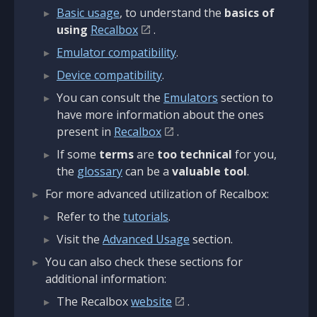
Basic usage
, to understand the
basics of
using
Recalbox
.
Emulator compatibility
.
Device compatibility
.
You can consult the
Emulators
section to
have more information about the ones
present in
Recalbox
.
If some
terms
are
too technical
for you,
the
glossary
can be a
valuable tool
.
For more advanced utilization of Recalbox:
Refer to the
tutorials
.
Visit the
Advanced Usage
section.
You can also check these sections for
additional information:
The Recalbox
website
.