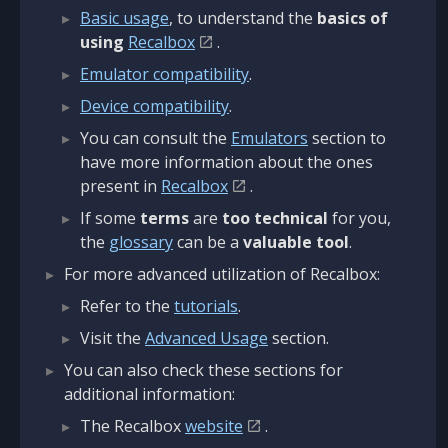
Basic usage
, to understand the
basics of
using
Recalbox
.
Emulator compatibility
.
Device compatibility
.
You can consult the
Emulators
section to
have more information about the ones
present in
Recalbox
.
If some
terms
are
too technical
for you,
the
glossary
can be a
valuable tool
.
For more advanced utilization of Recalbox:
Refer to the
tutorials
.
Visit the
Advanced Usage
section.
You can also check these sections for
additional information:
The Recalbox
website
.