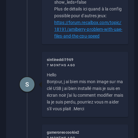
show_leds=false
Plus de détails ici quand à la config
possible pour d'autres jeux:
https://forum.recalbox.com/topic/
18191/amiberry-problem-with-uae-
files-and-the-cpu-speed
sintineddi1969
7 MONTHS AGO
Hello
Bonjour, j ai bien mis mon image sur ma
S
clé USB j ai bien installé mais je suis en
écran noir j'ai lu comment modifier mais
la je suis perdu, pourriez vous m aider
s'il vous plait .Merci
gameroreocookie2
7 MONTHS AGO