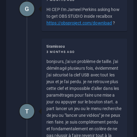
G
HI CEP I'm Jameel Perkins asking how
to get OBS STUDIO inside recalbox
https://obsproject.com/download
?
tiramissou
3 MONTHS AGO
bonjours, j'ai un problème de taille. j'ai
déménagé plusieurs fois, évidemment
j'ai sécurisé la clef USB avec tout les
jeux et je l'ai perdu. je ne retrouve plus
cette clef et impossible d'aller dans les
paramétrages pour faire une mise a
jour ou appuyer sur le bouton start. a
part lancer un jeu ou le menu recherche
T
de jeu ou "lancer une vidéos" je ne peux
rien faire. je suis complètement perdu
et fondamentalement en colère de ne
pas réussir à faire revenir tout à la