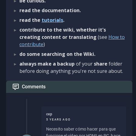
be curious.
read the documentation.
read the
tutorials
.
contribute to the wiki, whether it's
creating content or translating
(see
How to
contribute
)
do some searching on the Wiki.
always make a backup
of your
share
folder
before doing anything you're not sure about.
Comments
cep
5 YEARS AGO
Necesito saber cómo hacer para que
funcione el vídeo por HDMI en PC, hace