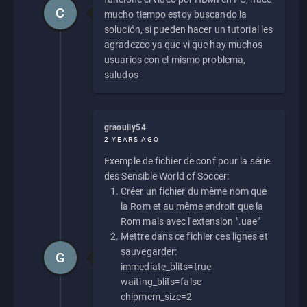
C
mucho tiempo estoy buscando la
solución, si pueden hacer un tutorial les
agradezco ya que vi que hay muchos
usuarios con el mismo problema,
saludos
graoully54
2 YEARS AGO
Exemple de fichier de conf pour la série
des Sensible World of Soccer:
Créer un fichier du même nom que
la Rom et au même endroit que la
Rom mais avec l'extension ".uae"
Mettre dans ce fichier ces lignes et
sauvegarder:
G
immediate_blits=true
waiting_blits=false
chipmem_size=2