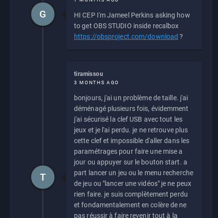
G
HI CEP I'm Jameel Perkins asking how
to get OBS STUDIO inside recalbox
https://obsproject.com/download
?
tiramissou
3 MONTHS AGO
bonjours, j'ai un problème de taille. j'ai
déménagé plusieurs fois, évidemment
j'ai sécurisé la clef USB avec tout les
jeux et je l'ai perdu. je ne retrouve plus
cette clef et impossible d'aller dans les
paramétrages pour faire une mise a
jour ou appuyer sur le bouton start. a
part lancer un jeu ou le menu recherche
T
de jeu ou "lancer une vidéos" je ne peux
rien faire. je suis complètement perdu
et fondamentalement en colère de ne
pas réussir à faire revenir tout à la