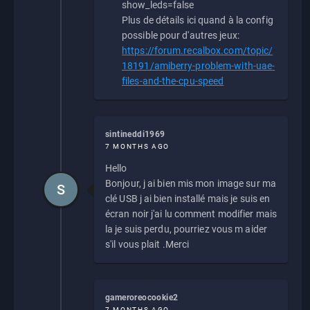
show_leds=false
Plus de détails ici quand à la config
possible pour d'autres jeux:
https://forum.recalbox.com/topic/
18191/amiberry-problem-with-uae-
files-and-the-cpu-speed
sintineddi1969
7 MONTHS AGO
Hello
Bonjour, j ai bien mis mon image sur ma
S
clé USB j ai bien installé mais je suis en
écran noir j'ai lu comment modifier mais
la je suis perdu, pourriez vous m aider
s'il vous plait .Merci
gameroreocookie2
7 MONTHS AGO