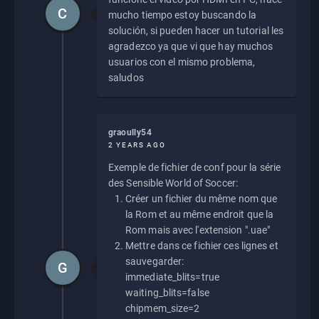
C
mucho tiempo estoy buscando la
solución, si pueden hacer un tutorial les
agradezco ya que vi que hay muchos
usuarios con el mismo problema,
saludos
graoully54
2 YEARS AGO
Exemple de fichier de conf pour la série
des Sensible World of Soccer:
Créer un fichier du même nom que
la Rom et au même endroit que la
Rom mais avec l'extension ".uae"
Mettre dans ce fichier ces lignes et
sauvegarder:
G
immediate_blits=true
waiting_blits=false
chipmem_size=2