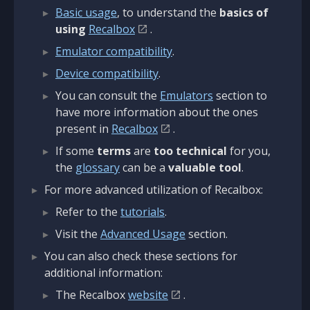
Basic usage
, to understand the
basics of
using
Recalbox
.
Emulator compatibility
.
Device compatibility
.
You can consult the
Emulators
section to
have more information about the ones
present in
Recalbox
.
If some
terms
are
too technical
for you,
the
glossary
can be a
valuable tool
.
For more advanced utilization of Recalbox:
Refer to the
tutorials
.
Visit the
Advanced Usage
section.
You can also check these sections for
additional information:
The Recalbox
website
.