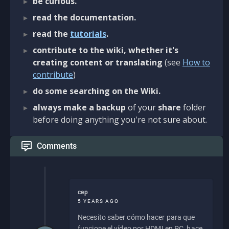
be curious.
read the documentation.
read the
tutorials
.
contribute to the wiki, whether it's
creating content or translating
(see
How to
contribute
)
do some searching on the Wiki.
always make a backup
of your
share
folder
before doing anything you're not sure about.
Comments
cep
5 YEARS AGO
Necesito saber cómo hacer para que
funcione el vídeo por HDMI en PC, hace