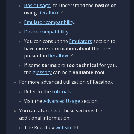
Basic usage
, to understand the
basics of
using
Recalbox
.
Emulator compatibility
.
Device compatibility
.
You can consult the
Emulators
section to
have more information about the ones
present in
Recalbox
.
If some
terms
are
too technical
for you,
the
glossary
can be a
valuable tool
.
For more advanced utilization of Recalbox:
Refer to the
tutorials
.
Visit the
Advanced Usage
section.
You can also check these sections for
additional information:
The Recalbox
website
.