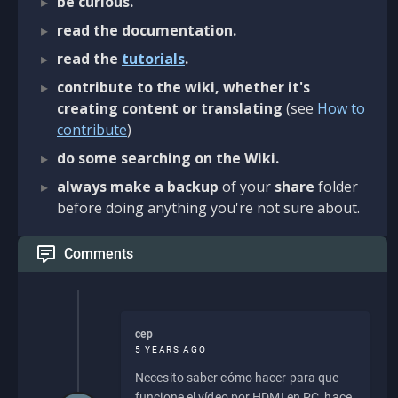
be curious.
read the documentation.
read the
tutorials
.
contribute to the wiki, whether it's
creating content or translating
(see
How to
contribute
)
do some searching on the Wiki.
always make a backup
of your
share
folder
before doing anything you're not sure about.
Comments
cep
5 YEARS AGO
Necesito saber cómo hacer para que
funcione el vídeo por HDMI en PC, hace