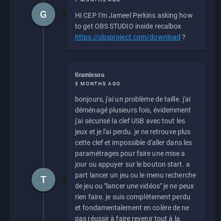
G
HI CEP I'm Jameel Perkins asking how
to get OBS STUDIO inside recalbox
https://obsproject.com/download
?
tiramissou
3 MONTHS AGO
bonjours, j'ai un problème de taille. j'ai
déménagé plusieurs fois, évidemment
j'ai sécurisé la clef USB avec tout les
jeux et je l'ai perdu. je ne retrouve plus
cette clef et impossible d'aller dans les
paramétrages pour faire une mise a
jour ou appuyer sur le bouton start. a
part lancer un jeu ou le menu recherche
T
de jeu ou "lancer une vidéos" je ne peux
rien faire. je suis complètement perdu
et fondamentalement en colère de ne
pas réussir à faire revenir tout à la