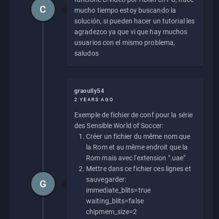
C
mucho tiempo estoy buscando la
solución, si pueden hacer un tutorial les
agradezco ya que vi que hay muchos
usuarios con el mismo problema,
saludos
graoully54
2 YEARS AGO
Exemple de fichier de conf pour la série
des Sensible World of Soccer:
Créer un fichier du même nom que
la Rom et au même endroit que la
Rom mais avec l'extension ".uae"
Mettre dans ce fichier ces lignes et
sauvegarder:
G
immediate_blits=true
waiting_blits=false
chipmem_size=2