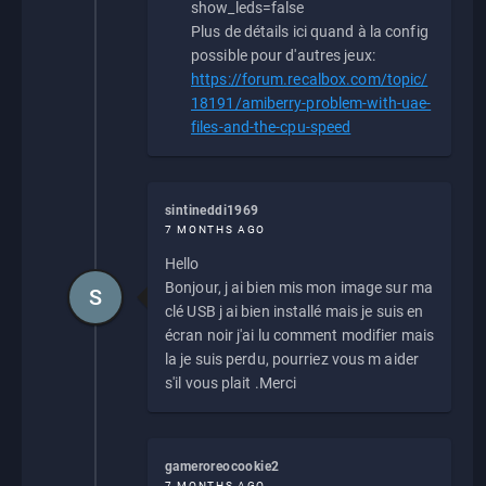
show_leds=false
Plus de détails ici quand à la config
possible pour d'autres jeux:
https://forum.recalbox.com/topic/
18191/amiberry-problem-with-uae-
files-and-the-cpu-speed
sintineddi1969
7 MONTHS AGO
Hello
Bonjour, j ai bien mis mon image sur ma
S
clé USB j ai bien installé mais je suis en
écran noir j'ai lu comment modifier mais
la je suis perdu, pourriez vous m aider
s'il vous plait .Merci
gameroreocookie2
7 MONTHS AGO