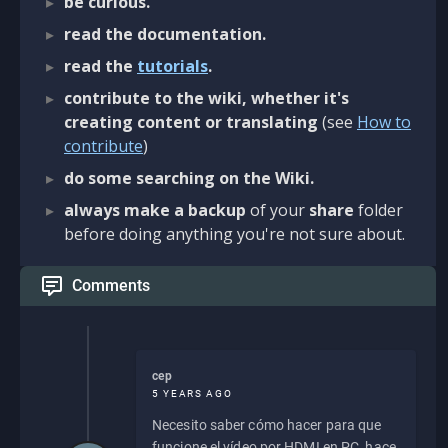
be curious.
read the documentation.
read the
tutorials
.
contribute to the wiki, whether it's
creating content or translating
(see
How to
contribute
)
do some searching on the Wiki.
always make a backup
of your
share
folder
before doing anything you're not sure about.
Comments
cep
5 YEARS AGO
Necesito saber cómo hacer para que
funcione el vídeo por HDMI en PC, hace