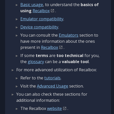
Basic usage
, to understand the
basics of
using
Recalbox
.
Emulator compatibility
.
Device compatibility
.
You can consult the
Emulators
section to
have more information about the ones
present in
Recalbox
.
If some
terms
are
too technical
for you,
the
glossary
can be a
valuable tool
.
For more advanced utilization of Recalbox:
Refer to the
tutorials
.
Visit the
Advanced Usage
section.
You can also check these sections for
additional information:
The Recalbox
website
.