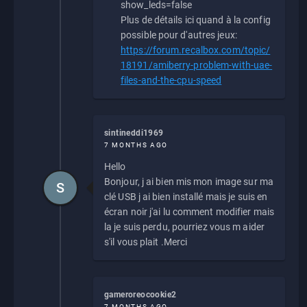
show_leds=false
Plus de détails ici quand à la config
possible pour d'autres jeux:
https://forum.recalbox.com/topic/
18191/amiberry-problem-with-uae-
files-and-the-cpu-speed
sintineddi1969
7 MONTHS AGO
Hello
Bonjour, j ai bien mis mon image sur ma
S
clé USB j ai bien installé mais je suis en
écran noir j'ai lu comment modifier mais
la je suis perdu, pourriez vous m aider
s'il vous plait .Merci
gameroreocookie2
7 MONTHS AGO