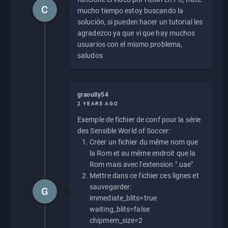
C
mucho tiempo estoy buscando la
solución, si pueden hacer un tutorial les
agradezco ya que vi que hay muchos
usuarios con el mismo problema,
saludos
graoully54
2 YEARS AGO
Exemple de fichier de conf pour la série
des Sensible World of Soccer:
Créer un fichier du même nom que
la Rom et au même endroit que la
Rom mais avec l'extension ".uae"
Mettre dans ce fichier ces lignes et
sauvegarder:
G
immediate_blits=true
waiting_blits=false
chipmem_size=2