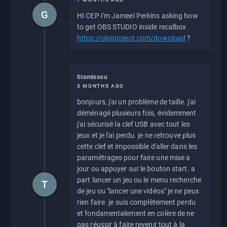
G
HI CEP I'm Jameel Perkins asking how
to get OBS STUDIO inside recalbox
https://obsproject.com/download
?
tiramissou
3 MONTHS AGO
bonjours, j'ai un problème de taille. j'ai
déménagé plusieurs fois, évidemment
j'ai sécurisé la clef USB avec tout les
jeux et je l'ai perdu. je ne retrouve plus
cette clef et impossible d'aller dans les
paramétrages pour faire une mise a
jour ou appuyer sur le bouton start. a
part lancer un jeu ou le menu recherche
T
de jeu ou "lancer une vidéos" je ne peux
rien faire. je suis complètement perdu
et fondamentalement en colère de ne
pas réussir à faire revenir tout à la