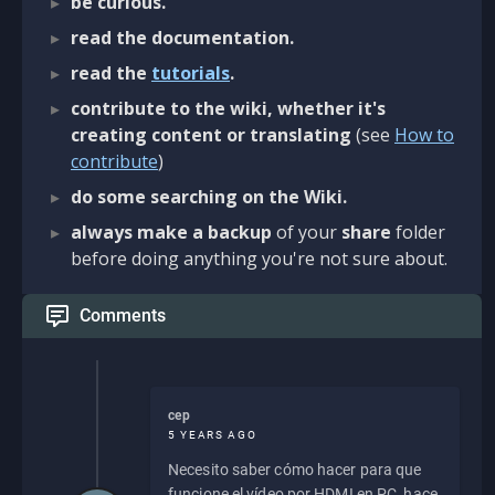
be curious.
read the documentation.
read the
tutorials
.
contribute to the wiki, whether it's
creating content or translating
(see
How to
contribute
)
do some searching on the Wiki.
always make a backup
of your
share
folder
before doing anything you're not sure about.
Comments
cep
5 YEARS AGO
Necesito saber cómo hacer para que
funcione el vídeo por HDMI en PC, hace