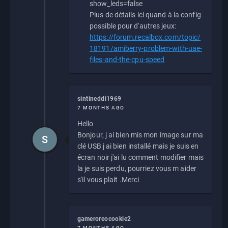
show_leds=false
Plus de détails ici quand à la config
possible pour d'autres jeux:
https://forum.recalbox.com/topic/
18191/amiberry-problem-with-uae-
files-and-the-cpu-speed
sintineddi1969
7 MONTHS AGO
Hello
Bonjour, j ai bien mis mon image sur ma
S
clé USB j ai bien installé mais je suis en
écran noir j'ai lu comment modifier mais
la je suis perdu, pourriez vous m aider
s'il vous plait .Merci
gameroreocookie2
7 MONTHS AGO