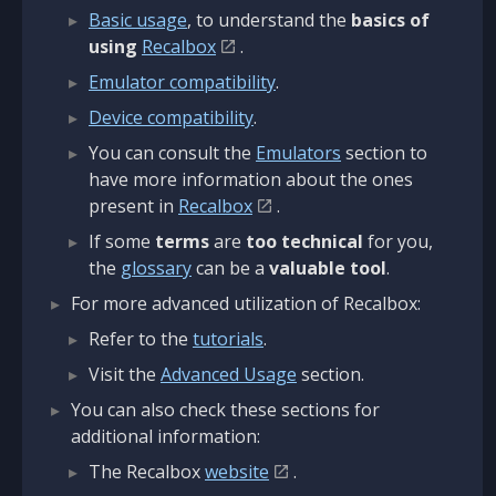
Basic usage
, to understand the
basics of
using
Recalbox
.
Emulator compatibility
.
Device compatibility
.
You can consult the
Emulators
section to
have more information about the ones
present in
Recalbox
.
If some
terms
are
too technical
for you,
the
glossary
can be a
valuable tool
.
For more advanced utilization of Recalbox:
Refer to the
tutorials
.
Visit the
Advanced Usage
section.
You can also check these sections for
additional information:
The Recalbox
website
.