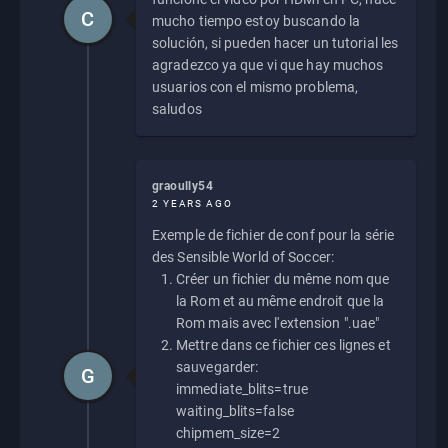
C
mucho tiempo estoy buscando la
solución, si pueden hacer un tutorial les
agradezco ya que vi que hay muchos
usuarios con el mismo problema,
saludos
graoully54
2 YEARS AGO
Exemple de fichier de conf pour la série
des Sensible World of Soccer:
Créer un fichier du même nom que
la Rom et au même endroit que la
Rom mais avec l'extension ".uae"
Mettre dans ce fichier ces lignes et
sauvegarder:
G
immediate_blits=true
waiting_blits=false
chipmem_size=2