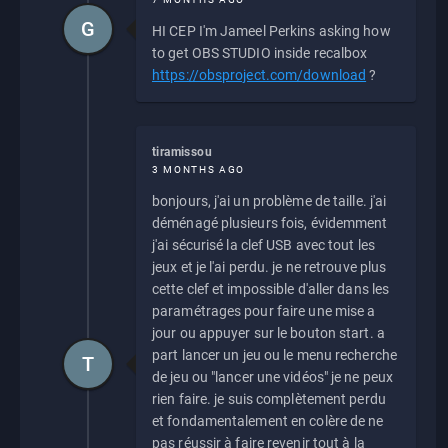
G
HI CEP I'm Jameel Perkins asking how
to get OBS STUDIO inside recalbox
https://obsproject.com/download
?
tiramissou
3 MONTHS AGO
bonjours, j'ai un problème de taille. j'ai
déménagé plusieurs fois, évidemment
j'ai sécurisé la clef USB avec tout les
jeux et je l'ai perdu. je ne retrouve plus
cette clef et impossible d'aller dans les
paramétrages pour faire une mise a
jour ou appuyer sur le bouton start. a
part lancer un jeu ou le menu recherche
T
de jeu ou "lancer une vidéos" je ne peux
rien faire. je suis complètement perdu
et fondamentalement en colère de ne
pas réussir à faire revenir tout à la