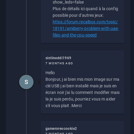
show_leds=false
Plus de détails ici quand à la config
possible pour d'autres jeux:
https://forum.recalbox.com/topic/
18191/amiberry-problem-with-uae-
files-and-the-cpu-speed
sintineddi1969
7 MONTHS AGO
Hello
Bonjour, j ai bien mis mon image sur ma
S
clé USB j ai bien installé mais je suis en
écran noir j'ai lu comment modifier mais
la je suis perdu, pourriez vous m aider
s'il vous plait .Merci
gameroreocookie2
7 MONTHS AGO