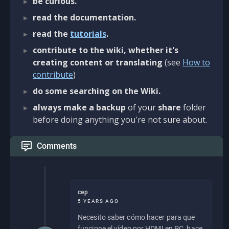
be curious.
read the documentation.
read the
tutorials
.
contribute to the wiki, whether it's
creating content or translating
(see
How to
contribute
)
do some searching on the Wiki.
always make a backup
of your
share
folder
before doing anything you're not sure about.
Comments
cep
5 YEARS AGO
Necesito saber cómo hacer para que
funcione el vídeo por HDMI en PC, hace