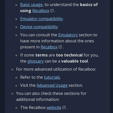
Basic usage
, to understand the
basics of
using
Recalbox
.
Emulator compatibility
.
Device compatibility
.
You can consult the
Emulators
section to
have more information about the ones
present in
Recalbox
.
If some
terms
are
too technical
for you,
the
glossary
can be a
valuable tool
.
For more advanced utilization of Recalbox:
Refer to the
tutorials
.
Visit the
Advanced Usage
section.
You can also check these sections for
additional information:
The Recalbox
website
.