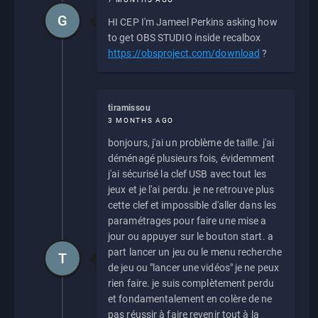
G
HI CEP I'm Jameel Perkins asking how
to get OBS STUDIO inside recalbox
https://obsproject.com/download
?
tiramissou
3 MONTHS AGO
bonjours, j'ai un problème de taille. j'ai
déménagé plusieurs fois, évidemment
j'ai sécurisé la clef USB avec tout les
jeux et je l'ai perdu. je ne retrouve plus
cette clef et impossible d'aller dans les
paramétrages pour faire une mise a
jour ou appuyer sur le bouton start. a
part lancer un jeu ou le menu recherche
T
de jeu ou "lancer une vidéos" je ne peux
rien faire. je suis complètement perdu
et fondamentalement en colère de ne
pas réussir à faire revenir tout à la