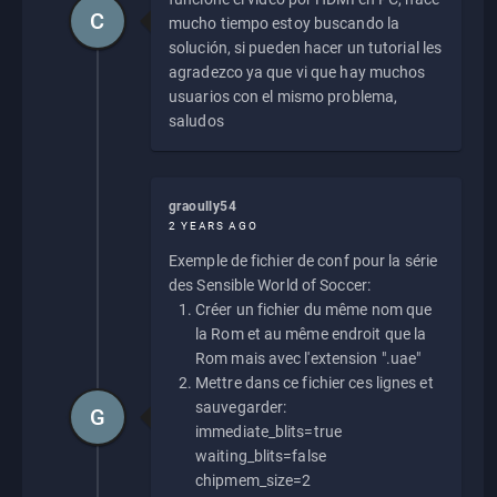
C
mucho tiempo estoy buscando la
solución, si pueden hacer un tutorial les
agradezco ya que vi que hay muchos
usuarios con el mismo problema,
saludos
graoully54
2 YEARS AGO
Exemple de fichier de conf pour la série
des Sensible World of Soccer:
Créer un fichier du même nom que
la Rom et au même endroit que la
Rom mais avec l'extension ".uae"
Mettre dans ce fichier ces lignes et
sauvegarder:
G
immediate_blits=true
waiting_blits=false
chipmem_size=2