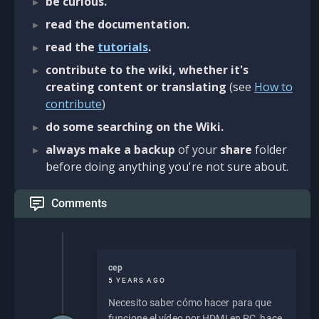
be curious.
read the documentation.
read the
tutorials
.
contribute to the wiki, whether it's
creating content or translating
(see
How to
contribute
)
do some searching on the Wiki.
always make a backup
of your
share
folder
before doing anything you're not sure about.
Comments
cep
5 YEARS AGO
Necesito saber cómo hacer para que
funcione el vídeo por HDMI en PC, hace