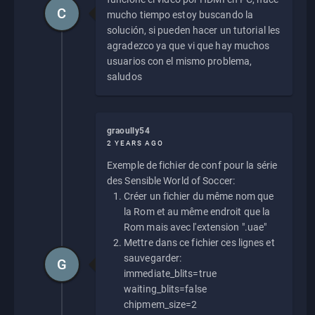
C
mucho tiempo estoy buscando la
solución, si pueden hacer un tutorial les
agradezco ya que vi que hay muchos
usuarios con el mismo problema,
saludos
graoully54
2 YEARS AGO
Exemple de fichier de conf pour la série
des Sensible World of Soccer:
Créer un fichier du même nom que
la Rom et au même endroit que la
Rom mais avec l'extension ".uae"
Mettre dans ce fichier ces lignes et
sauvegarder:
G
immediate_blits=true
waiting_blits=false
chipmem_size=2