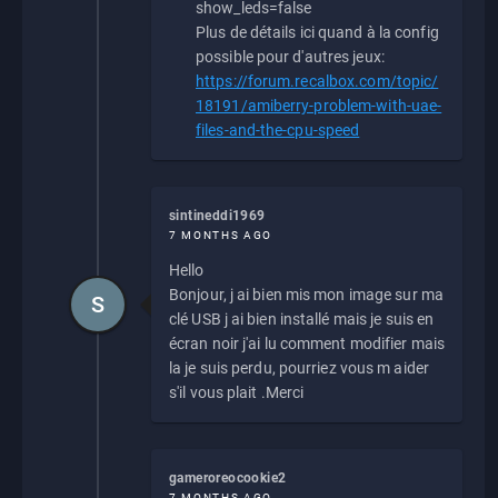
show_leds=false
Plus de détails ici quand à la config
possible pour d'autres jeux:
https://forum.recalbox.com/topic/
18191/amiberry-problem-with-uae-
files-and-the-cpu-speed
sintineddi1969
7 MONTHS AGO
Hello
Bonjour, j ai bien mis mon image sur ma
S
clé USB j ai bien installé mais je suis en
écran noir j'ai lu comment modifier mais
la je suis perdu, pourriez vous m aider
s'il vous plait .Merci
gameroreocookie2
7 MONTHS AGO