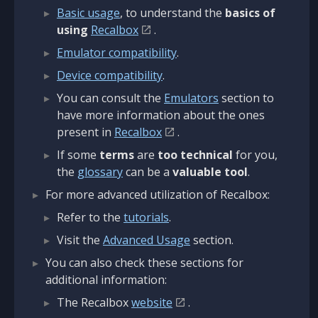
Basic usage
, to understand the
basics of
using
Recalbox
.
Emulator compatibility
.
Device compatibility
.
You can consult the
Emulators
section to
have more information about the ones
present in
Recalbox
.
If some
terms
are
too technical
for you,
the
glossary
can be a
valuable tool
.
For more advanced utilization of Recalbox:
Refer to the
tutorials
.
Visit the
Advanced Usage
section.
You can also check these sections for
additional information:
The Recalbox
website
.