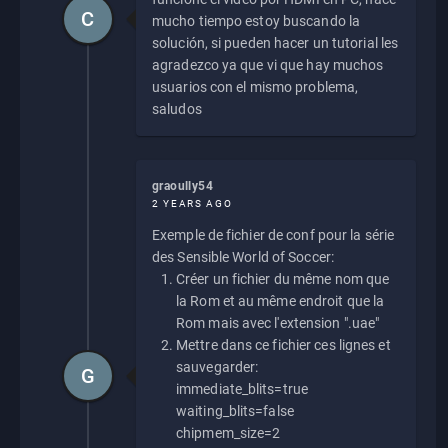
C
mucho tiempo estoy buscando la
solución, si pueden hacer un tutorial les
agradezco ya que vi que hay muchos
usuarios con el mismo problema,
saludos
graoully54
2 YEARS AGO
Exemple de fichier de conf pour la série
des Sensible World of Soccer:
Créer un fichier du même nom que
la Rom et au même endroit que la
Rom mais avec l'extension ".uae"
Mettre dans ce fichier ces lignes et
sauvegarder:
G
immediate_blits=true
waiting_blits=false
chipmem_size=2