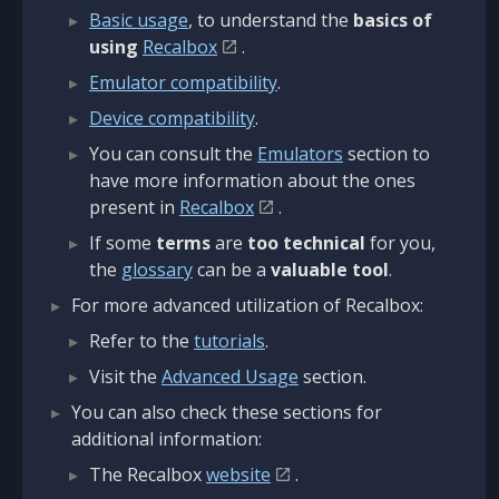
Basic usage
, to understand the
basics of
using
Recalbox
.
Emulator compatibility
.
Device compatibility
.
You can consult the
Emulators
section to
have more information about the ones
present in
Recalbox
.
If some
terms
are
too technical
for you,
the
glossary
can be a
valuable tool
.
For more advanced utilization of Recalbox:
Refer to the
tutorials
.
Visit the
Advanced Usage
section.
You can also check these sections for
additional information:
The Recalbox
website
.