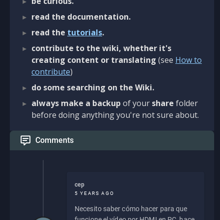
be curious.
read the documentation.
read the
tutorials
.
contribute to the wiki, whether it's
creating content or translating
(see
How to
contribute
)
do some searching on the Wiki.
always make a backup
of your
share
folder
before doing anything you're not sure about.
Comments
cep
5 YEARS AGO
Necesito saber cómo hacer para que
funcione el vídeo por HDMI en PC, hace