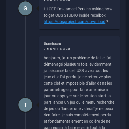
G
HI CEP I'm Jameel Perkins asking how
to get OBS STUDIO inside recalbox
https://obsproject.com/download
?
tiramissou
3 MONTHS AGO
bonjours, j'ai un problème de taille. j'ai
déménagé plusieurs fois, évidemment
j'ai sécurisé la clef USB avec tout les
jeux et je l'ai perdu. je ne retrouve plus
cette clef et impossible d'aller dans les
paramétrages pour faire une mise a
jour ou appuyer sur le bouton start. a
part lancer un jeu ou le menu recherche
T
de jeu ou "lancer une vidéos" je ne peux
rien faire. je suis complètement perdu
et fondamentalement en colère de ne
pas réussir à faire revenir tout à la