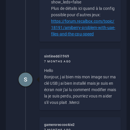
show_leds=false
Plus de détails ici quand à la config
possible pour d'autres jeux:
https://forum.recalbox.com/topic/
18191/amiberry-problem-with-uae-
files-and-the-cpu-speed
sintineddi1969
7 MONTHS AGO
Hello
Bonjour, j ai bien mis mon image sur ma
S
clé USB j ai bien installé mais je suis en
écran noir j'ai lu comment modifier mais
la je suis perdu, pourriez vous m aider
s'il vous plait .Merci
gameroreocookie2
7 MONTHS AGO