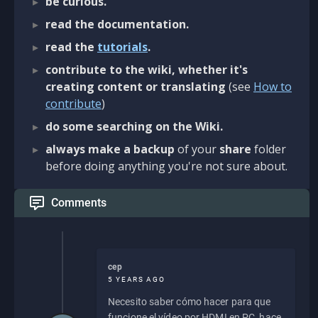
be curious.
read the documentation.
read the
tutorials
.
contribute to the wiki, whether it's
creating content or translating
(see
How to
contribute
)
do some searching on the Wiki.
always make a backup
of your
share
folder
before doing anything you're not sure about.
Comments
cep
5 YEARS AGO
Necesito saber cómo hacer para que
funcione el vídeo por HDMI en PC, hace