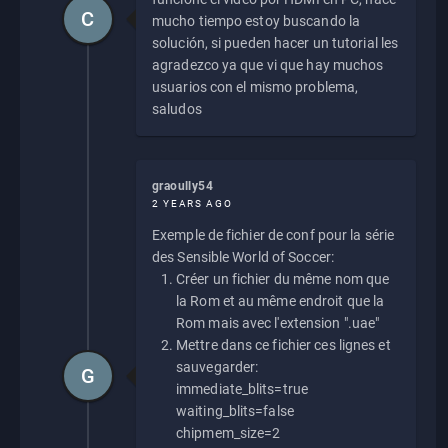
C
mucho tiempo estoy buscando la
solución, si pueden hacer un tutorial les
agradezco ya que vi que hay muchos
usuarios con el mismo problema,
saludos
graoully54
2 YEARS AGO
Exemple de fichier de conf pour la série
des Sensible World of Soccer:
Créer un fichier du même nom que
la Rom et au même endroit que la
Rom mais avec l'extension ".uae"
Mettre dans ce fichier ces lignes et
sauvegarder:
G
immediate_blits=true
waiting_blits=false
chipmem_size=2