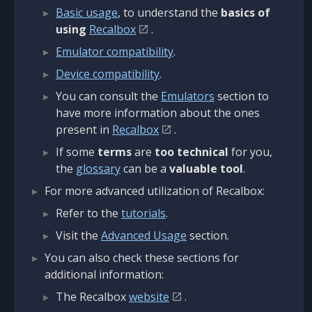
Basic usage
, to understand the
basics of
using
Recalbox
.
Emulator compatibility
.
Device compatibility
.
You can consult the
Emulators
section to
have more information about the ones
present in
Recalbox
.
If some
terms
are
too technical
for you,
the
glossary
can be a
valuable tool
.
For more advanced utilization of Recalbox:
Refer to the
tutorials
.
Visit the
Advanced Usage
section.
You can also check these sections for
additional information:
The Recalbox
website
.