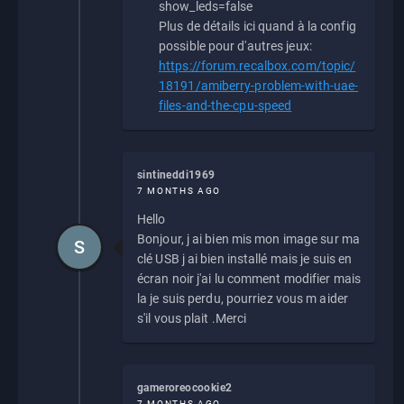
show_leds=false
Plus de détails ici quand à la config
possible pour d'autres jeux:
https://forum.recalbox.com/topic/
18191/amiberry-problem-with-uae-
files-and-the-cpu-speed
sintineddi1969
7 MONTHS AGO
Hello
Bonjour, j ai bien mis mon image sur ma
S
clé USB j ai bien installé mais je suis en
écran noir j'ai lu comment modifier mais
la je suis perdu, pourriez vous m aider
s'il vous plait .Merci
gameroreocookie2
7 MONTHS AGO