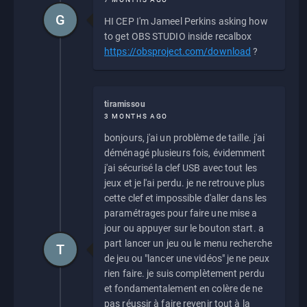
G
HI CEP I'm Jameel Perkins asking how
to get OBS STUDIO inside recalbox
https://obsproject.com/download
?
tiramissou
3 MONTHS AGO
bonjours, j'ai un problème de taille. j'ai
déménagé plusieurs fois, évidemment
j'ai sécurisé la clef USB avec tout les
jeux et je l'ai perdu. je ne retrouve plus
cette clef et impossible d'aller dans les
paramétrages pour faire une mise a
jour ou appuyer sur le bouton start. a
part lancer un jeu ou le menu recherche
T
de jeu ou "lancer une vidéos" je ne peux
rien faire. je suis complètement perdu
et fondamentalement en colère de ne
pas réussir à faire revenir tout à la