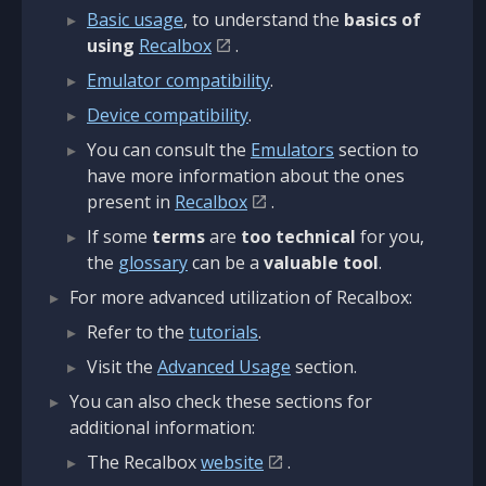
Basic usage
, to understand the
basics of
using
Recalbox
.
Emulator compatibility
.
Device compatibility
.
You can consult the
Emulators
section to
have more information about the ones
present in
Recalbox
.
If some
terms
are
too technical
for you,
the
glossary
can be a
valuable tool
.
For more advanced utilization of Recalbox:
Refer to the
tutorials
.
Visit the
Advanced Usage
section.
You can also check these sections for
additional information:
The Recalbox
website
.