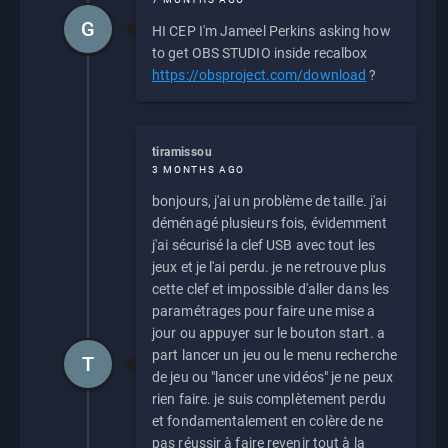
G
HI CEP I'm Jameel Perkins asking how
to get OBS STUDIO inside recalbox
https://obsproject.com/download
?
tiramissou
3 MONTHS AGO
bonjours, j'ai un problème de taille. j'ai
déménagé plusieurs fois, évidemment
j'ai sécurisé la clef USB avec tout les
jeux et je l'ai perdu. je ne retrouve plus
cette clef et impossible d'aller dans les
paramétrages pour faire une mise a
jour ou appuyer sur le bouton start. a
part lancer un jeu ou le menu recherche
T
de jeu ou "lancer une vidéos" je ne peux
rien faire. je suis complètement perdu
et fondamentalement en colère de ne
pas réussir à faire revenir tout à la