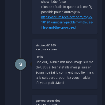
show_leds=false
Plus de détails ici quand à la config
possible pour d'autres jeux:
https://forum.recalbox.com/topic/
18191/amiberry-problem-with-uae-
files-and-the-cpu-speed
sintineddi1969
7 MONTHS AGO
Hello
Bonjour, j ai bien mis mon image sur ma
S
clé USB j ai bien installé mais je suis en
écran noir j'ai lu comment modifier mais
la je suis perdu, pourriez vous m aider
s'il vous plait .Merci
gameroreocookie2
7 MONTHS AGO