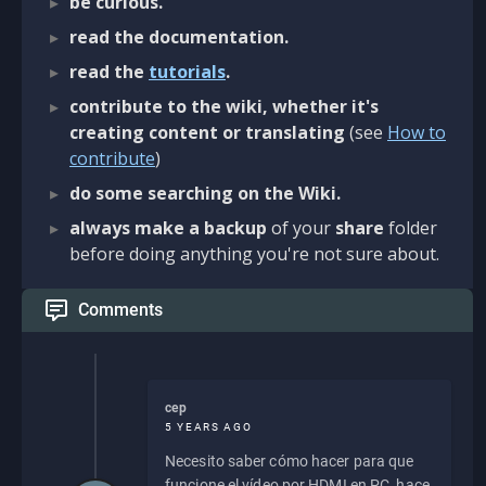
be curious.
read the documentation.
read the
tutorials
.
contribute to the wiki, whether it's
creating content or translating
(see
How to
contribute
)
do some searching on the Wiki.
always make a backup
of your
share
folder
before doing anything you're not sure about.
Comments
cep
5 YEARS AGO
Necesito saber cómo hacer para que
funcione el vídeo por HDMI en PC, hace