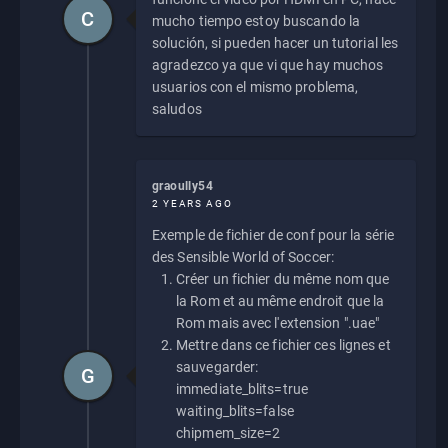
C
mucho tiempo estoy buscando la
solución, si pueden hacer un tutorial les
agradezco ya que vi que hay muchos
usuarios con el mismo problema,
saludos
graoully54
2 YEARS AGO
Exemple de fichier de conf pour la série
des Sensible World of Soccer:
Créer un fichier du même nom que
la Rom et au même endroit que la
Rom mais avec l'extension ".uae"
Mettre dans ce fichier ces lignes et
sauvegarder:
G
immediate_blits=true
waiting_blits=false
chipmem_size=2