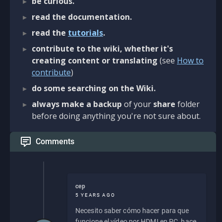
be curious.
read the documentation.
read the
tutorials
.
contribute to the wiki, whether it's
creating content or translating
(see
How to
contribute
)
do some searching on the Wiki.
always make a backup
of your
share
folder
before doing anything you're not sure about.
Comments
cep
5 YEARS AGO
Necesito saber cómo hacer para que
funcione el vídeo por HDMI en PC, hace