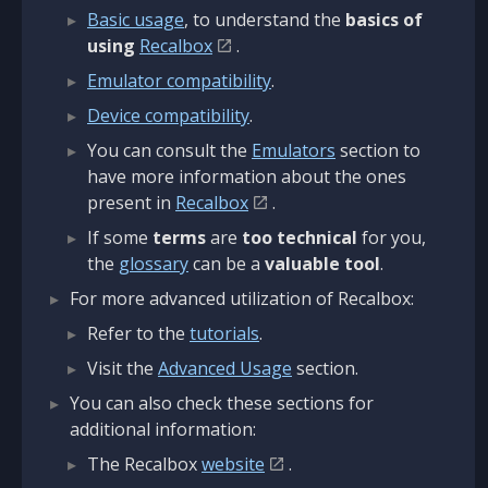
Basic usage
, to understand the
basics of
using
Recalbox
.
Emulator compatibility
.
Device compatibility
.
You can consult the
Emulators
section to
have more information about the ones
present in
Recalbox
.
If some
terms
are
too technical
for you,
the
glossary
can be a
valuable tool
.
For more advanced utilization of Recalbox:
Refer to the
tutorials
.
Visit the
Advanced Usage
section.
You can also check these sections for
additional information:
The Recalbox
website
.