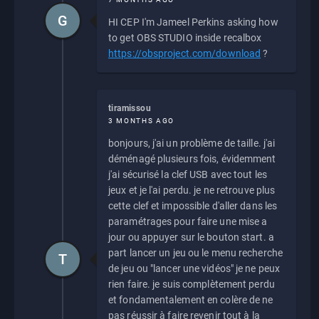
G
HI CEP I'm Jameel Perkins asking how
to get OBS STUDIO inside recalbox
https://obsproject.com/download
?
tiramissou
3 MONTHS AGO
bonjours, j'ai un problème de taille. j'ai
déménagé plusieurs fois, évidemment
j'ai sécurisé la clef USB avec tout les
jeux et je l'ai perdu. je ne retrouve plus
cette clef et impossible d'aller dans les
paramétrages pour faire une mise a
jour ou appuyer sur le bouton start. a
part lancer un jeu ou le menu recherche
T
de jeu ou "lancer une vidéos" je ne peux
rien faire. je suis complètement perdu
et fondamentalement en colère de ne
pas réussir à faire revenir tout à la