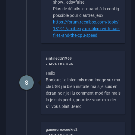
show_leds=false
Plus de détails ici quand à la config
possible pour d'autres jeux:
https://forum.recalbox.com/topic/
18191/amiberry-problem-with-uae-
files-and-the-cpu-speed
sintineddi1969
7 MONTHS AGO
Hello
Bonjour, j ai bien mis mon image sur ma
S
clé USB j ai bien installé mais je suis en
écran noir j'ai lu comment modifier mais
la je suis perdu, pourriez vous m aider
s'il vous plait .Merci
gameroreocookie2
7 MONTHS AGO