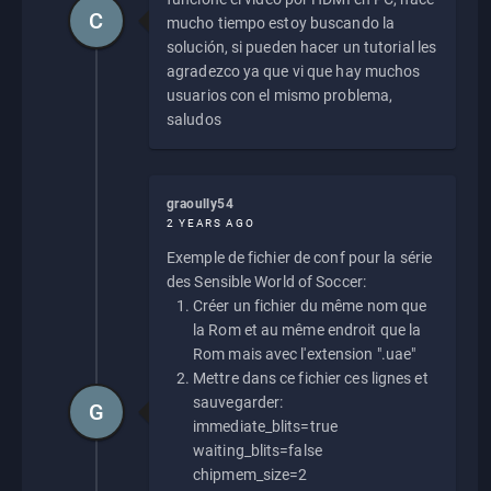
C
mucho tiempo estoy buscando la
solución, si pueden hacer un tutorial les
agradezco ya que vi que hay muchos
usuarios con el mismo problema,
saludos
graoully54
2 YEARS AGO
Exemple de fichier de conf pour la série
des Sensible World of Soccer:
Créer un fichier du même nom que
la Rom et au même endroit que la
Rom mais avec l'extension ".uae"
Mettre dans ce fichier ces lignes et
sauvegarder:
G
immediate_blits=true
waiting_blits=false
chipmem_size=2