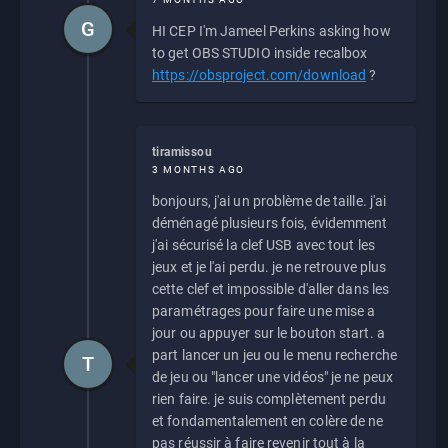
G
HI CEP I'm Jameel Perkins asking how
to get OBS STUDIO inside recalbox
https://obsproject.com/download
?
tiramissou
3 MONTHS AGO
bonjours, j'ai un problème de taille. j'ai
déménagé plusieurs fois, évidemment
j'ai sécurisé la clef USB avec tout les
jeux et je l'ai perdu. je ne retrouve plus
cette clef et impossible d'aller dans les
paramétrages pour faire une mise a
jour ou appuyer sur le bouton start. a
part lancer un jeu ou le menu recherche
T
de jeu ou "lancer une vidéos" je ne peux
rien faire. je suis complètement perdu
et fondamentalement en colère de ne
pas réussir à faire revenir tout à la