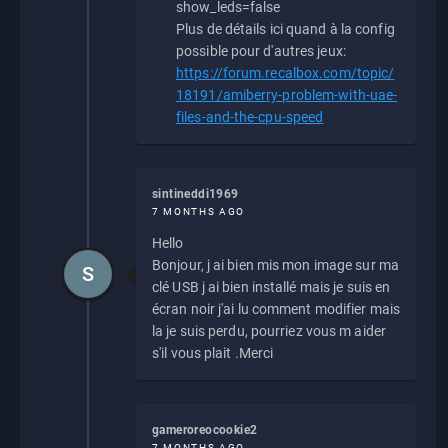
show_leds=false
Plus de détails ici quand à la config
possible pour d'autres jeux:
https://forum.recalbox.com/topic/
18191/amiberry-problem-with-uae-
files-and-the-cpu-speed
sintineddi1969
7 MONTHS AGO
Hello
Bonjour, j ai bien mis mon image sur ma
S
clé USB j ai bien installé mais je suis en
écran noir j'ai lu comment modifier mais
la je suis perdu, pourriez vous m aider
s'il vous plait .Merci
gameroreocookie2
7 MONTHS AGO