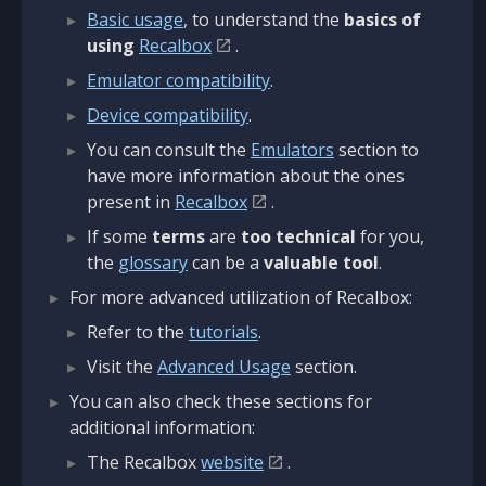
Basic usage
, to understand the
basics of
using
Recalbox
.
Emulator compatibility
.
Device compatibility
.
You can consult the
Emulators
section to
have more information about the ones
present in
Recalbox
.
If some
terms
are
too technical
for you,
the
glossary
can be a
valuable tool
.
For more advanced utilization of Recalbox:
Refer to the
tutorials
.
Visit the
Advanced Usage
section.
You can also check these sections for
additional information:
The Recalbox
website
.