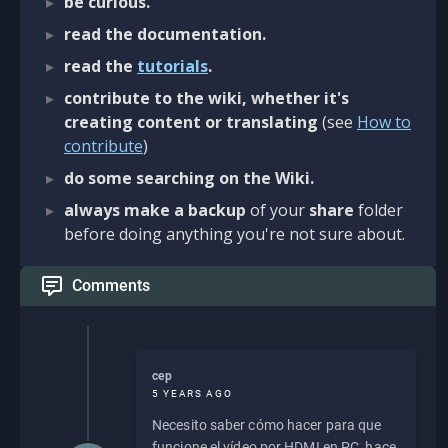
be curious.
read the documentation.
read the
tutorials
.
contribute to the wiki, whether it's
creating content or translating
(see
How to
contribute
)
do some searching on the Wiki.
always make a backup
of your
share
folder
before doing anything you're not sure about.
Comments
cep
5 YEARS AGO
Necesito saber cómo hacer para que
funcione el vídeo por HDMI en PC, hace