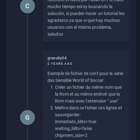
C
mucho tiempo estoy buscando la
solución, si pueden hacer un tutorial les
agradezco ya que vi que hay muchos
usuarios con el mismo problema,
saludos
graoully54
2 YEARS AGO
Exemple de fichier de conf pour la série
des Sensible World of Soccer:
Créer un fichier du même nom que
la Rom et au même endroit que la
Rom mais avec l'extension ".uae"
Mettre dans ce fichier ces lignes et
sauvegarder:
G
immediate_blits=true
waiting_blits=false
chipmem_size=2