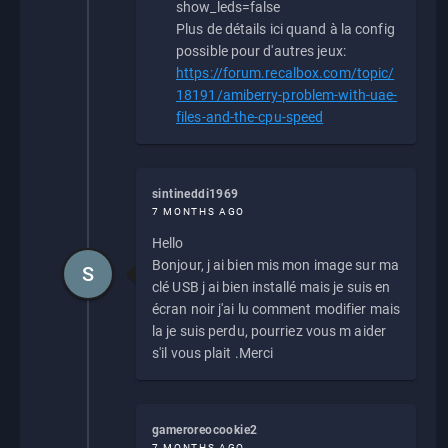
show_leds=false
Plus de détails ici quand à la config
possible pour d'autres jeux:
https://forum.recalbox.com/topic/
18191/amiberry-problem-with-uae-
files-and-the-cpu-speed
sintineddi1969
7 MONTHS AGO
Hello
Bonjour, j ai bien mis mon image sur ma
S
clé USB j ai bien installé mais je suis en
écran noir j'ai lu comment modifier mais
la je suis perdu, pourriez vous m aider
s'il vous plait .Merci
gameroreocookie2
7 MONTHS AGO