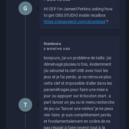
G
HI CEP I'm Jameel Perkins asking how
to get OBS STUDIO inside recalbox
https://obsproject.com/download
?
tiramissou
3 MONTHS AGO
bonjours, j'ai un problème de taille. j'ai
déménagé plusieurs fois, évidemment
j'ai sécurisé la clef USB avec tout les
jeux et je l'ai perdu. je ne retrouve plus
cette clef et impossible d'aller dans les
paramétrages pour faire une mise a
jour ou appuyer sur le bouton start. a
part lancer un jeu ou le menu recherche
T
de jeu ou "lancer une vidéos" je ne peux
rien faire. je suis complètement perdu
et fondamentalement en colère de ne
pas réussir à faire revenir tout à la