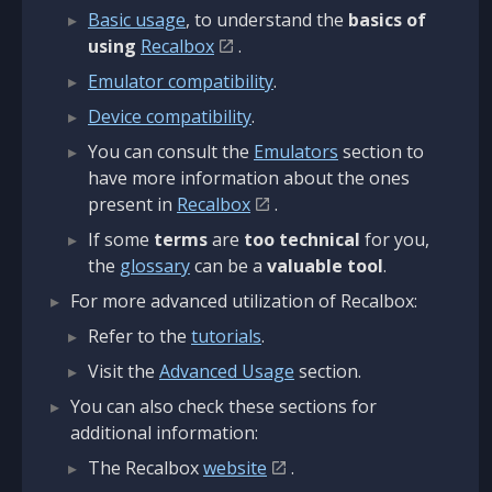
Basic usage
, to understand the
basics of
using
Recalbox
.
Emulator compatibility
.
Device compatibility
.
You can consult the
Emulators
section to
have more information about the ones
present in
Recalbox
.
If some
terms
are
too technical
for you,
the
glossary
can be a
valuable tool
.
For more advanced utilization of Recalbox:
Refer to the
tutorials
.
Visit the
Advanced Usage
section.
You can also check these sections for
additional information:
The Recalbox
website
.