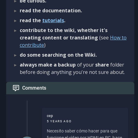
be curious.
read the documentation.
read the
tutorials
.
contribute to the wiki, whether it's
creating content or translating
(see
How to
contribute
)
do some searching on the Wiki.
always make a backup
of your
share
folder
before doing anything you're not sure about.
Comments
cep
5 YEARS AGO
Necesito saber cómo hacer para que
funcione el vídeo por HDMI en PC, hace