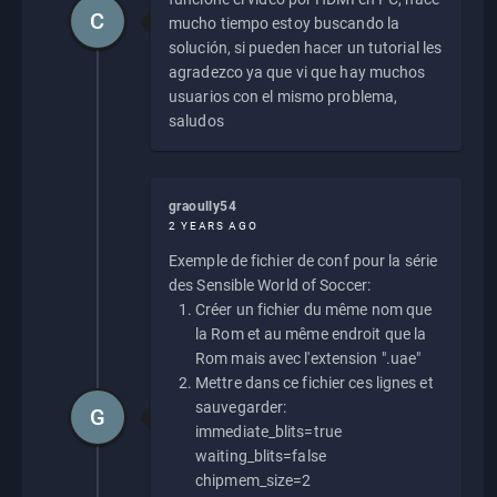
C
mucho tiempo estoy buscando la
solución, si pueden hacer un tutorial les
agradezco ya que vi que hay muchos
usuarios con el mismo problema,
saludos
graoully54
2 YEARS AGO
Exemple de fichier de conf pour la série
des Sensible World of Soccer:
Créer un fichier du même nom que
la Rom et au même endroit que la
Rom mais avec l'extension ".uae"
Mettre dans ce fichier ces lignes et
sauvegarder:
G
immediate_blits=true
waiting_blits=false
chipmem_size=2