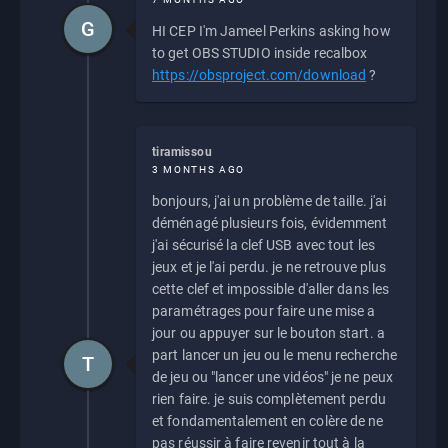
G
HI CEP I'm Jameel Perkins asking how
to get OBS STUDIO inside recalbox
https://obsproject.com/download
?
tiramissou
3 MONTHS AGO
bonjours, j'ai un problème de taille. j'ai
déménagé plusieurs fois, évidemment
j'ai sécurisé la clef USB avec tout les
jeux et je l'ai perdu. je ne retrouve plus
cette clef et impossible d'aller dans les
paramétrages pour faire une mise a
jour ou appuyer sur le bouton start. a
part lancer un jeu ou le menu recherche
T
de jeu ou "lancer une vidéos" je ne peux
rien faire. je suis complètement perdu
et fondamentalement en colère de ne
pas réussir à faire revenir tout à la