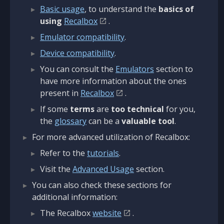
Basic usage
, to understand the
basics of
using
Recalbox
.
Emulator compatibility
.
Device compatibility
.
You can consult the
Emulators
section to
have more information about the ones
present in
Recalbox
.
If some
terms
are
too technical
for you,
the
glossary
can be a
valuable tool
.
For more advanced utilization of Recalbox:
Refer to the
tutorials
.
Visit the
Advanced Usage
section.
You can also check these sections for
additional information:
The Recalbox
website
.