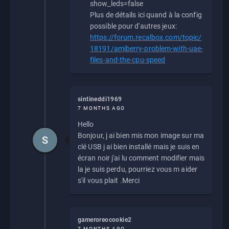
show_leds=false
Plus de détails ici quand à la config
possible pour d'autres jeux:
https://forum.recalbox.com/topic/
18191/amiberry-problem-with-uae-
files-and-the-cpu-speed
sintineddi1969
7 MONTHS AGO
Hello
Bonjour, j ai bien mis mon image sur ma
S
clé USB j ai bien installé mais je suis en
écran noir j'ai lu comment modifier mais
la je suis perdu, pourriez vous m aider
s'il vous plait .Merci
gameroreocookie2
7 MONTHS AGO