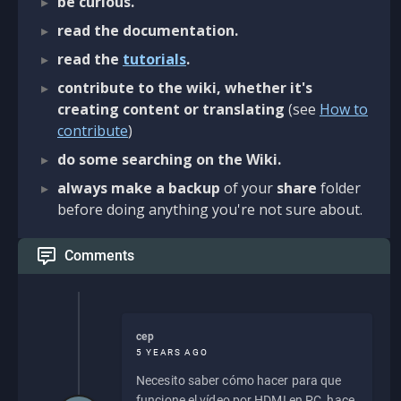
be curious.
read the documentation.
read the
tutorials
.
contribute to the wiki, whether it's
creating content or translating
(see
How to
contribute
)
do some searching on the Wiki.
always make a backup
of your
share
folder
before doing anything you're not sure about.
Comments
cep
5 YEARS AGO
Necesito saber cómo hacer para que
funcione el vídeo por HDMI en PC, hace