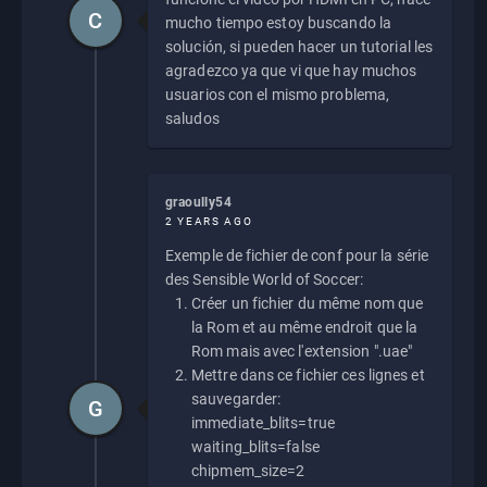
C
mucho tiempo estoy buscando la
solución, si pueden hacer un tutorial les
agradezco ya que vi que hay muchos
usuarios con el mismo problema,
saludos
graoully54
2 YEARS AGO
Exemple de fichier de conf pour la série
des Sensible World of Soccer:
Créer un fichier du même nom que
la Rom et au même endroit que la
Rom mais avec l'extension ".uae"
Mettre dans ce fichier ces lignes et
sauvegarder:
G
immediate_blits=true
waiting_blits=false
chipmem_size=2