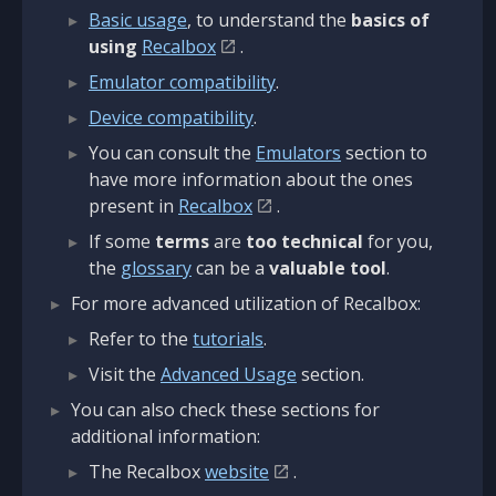
Basic usage
, to understand the
basics of
using
Recalbox
.
Emulator compatibility
.
Device compatibility
.
You can consult the
Emulators
section to
have more information about the ones
present in
Recalbox
.
If some
terms
are
too technical
for you,
the
glossary
can be a
valuable tool
.
For more advanced utilization of Recalbox:
Refer to the
tutorials
.
Visit the
Advanced Usage
section.
You can also check these sections for
additional information:
The Recalbox
website
.