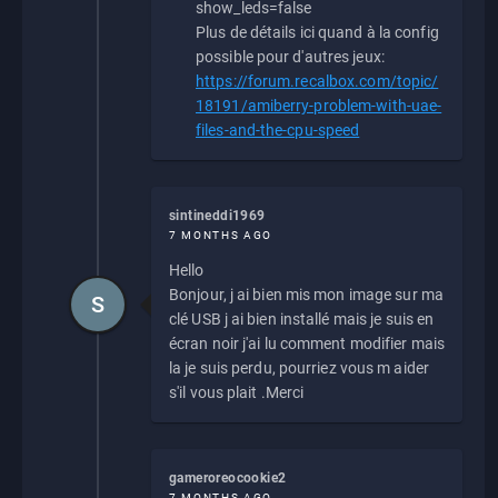
show_leds=false
Plus de détails ici quand à la config
possible pour d'autres jeux:
https://forum.recalbox.com/topic/
18191/amiberry-problem-with-uae-
files-and-the-cpu-speed
sintineddi1969
7 MONTHS AGO
Hello
Bonjour, j ai bien mis mon image sur ma
S
clé USB j ai bien installé mais je suis en
écran noir j'ai lu comment modifier mais
la je suis perdu, pourriez vous m aider
s'il vous plait .Merci
gameroreocookie2
7 MONTHS AGO