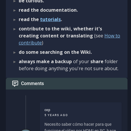
be curious.
read the documentation.
read the
tutorials
.
contribute to the wiki, whether it's
creating content or translating
(see
How to
contribute
)
do some searching on the Wiki.
always make a backup
of your
share
folder
before doing anything you're not sure about.
Comments
cep
5 YEARS AGO
Necesito saber cómo hacer para que
funcione el vídeo por HDMI en PC, hace