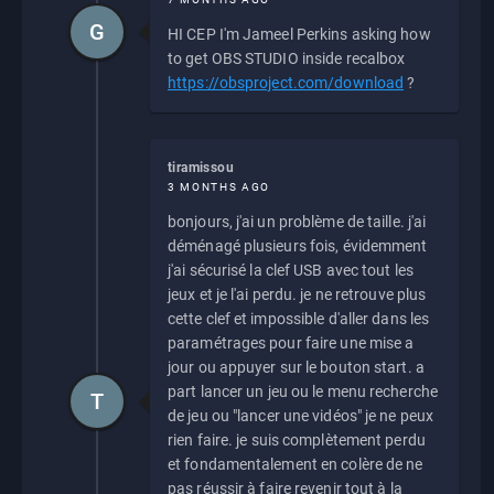
G
HI CEP I'm Jameel Perkins asking how
to get OBS STUDIO inside recalbox
https://obsproject.com/download
?
tiramissou
3 MONTHS AGO
bonjours, j'ai un problème de taille. j'ai
déménagé plusieurs fois, évidemment
j'ai sécurisé la clef USB avec tout les
jeux et je l'ai perdu. je ne retrouve plus
cette clef et impossible d'aller dans les
paramétrages pour faire une mise a
jour ou appuyer sur le bouton start. a
part lancer un jeu ou le menu recherche
T
de jeu ou "lancer une vidéos" je ne peux
rien faire. je suis complètement perdu
et fondamentalement en colère de ne
pas réussir à faire revenir tout à la