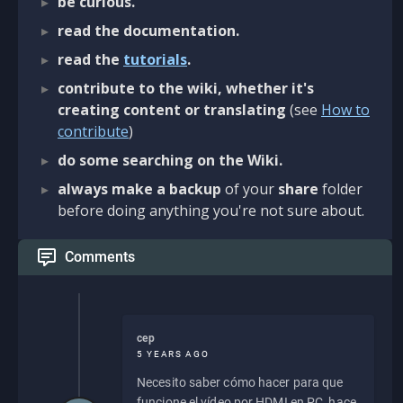
be curious.
read the documentation.
read the
tutorials
.
contribute to the wiki, whether it's
creating content or translating
(see
How to
contribute
)
do some searching on the Wiki.
always make a backup
of your
share
folder
before doing anything you're not sure about.
Comments
cep
5 YEARS AGO
Necesito saber cómo hacer para que
funcione el vídeo por HDMI en PC, hace