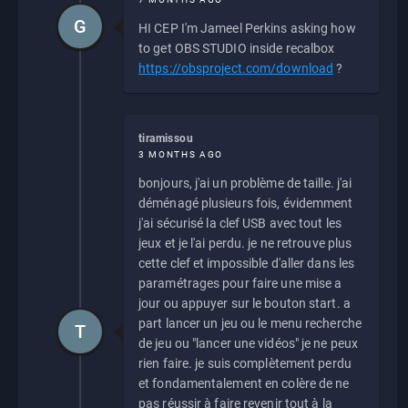
G
HI CEP I'm Jameel Perkins asking how
to get OBS STUDIO inside recalbox
https://obsproject.com/download
?
tiramissou
3 MONTHS AGO
bonjours, j'ai un problème de taille. j'ai
déménagé plusieurs fois, évidemment
j'ai sécurisé la clef USB avec tout les
jeux et je l'ai perdu. je ne retrouve plus
cette clef et impossible d'aller dans les
paramétrages pour faire une mise a
jour ou appuyer sur le bouton start. a
part lancer un jeu ou le menu recherche
T
de jeu ou "lancer une vidéos" je ne peux
rien faire. je suis complètement perdu
et fondamentalement en colère de ne
pas réussir à faire revenir tout à la