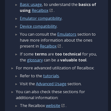
Basic usage
, to understand the
basics of
using
Recalbox
.
Emulator compatibility
.
Device compatibility
.
You can consult the
Emulators
section to
have more information about the ones
present in
Recalbox
.
If some
terms
are
too technical
for you,
the
glossary
can be a
valuable tool
.
For more advanced utilization of Recalbox:
Refer to the
tutorials
.
Visit the
Advanced Usage
section.
You can also check these sections for
additional information:
The Recalbox
website
.