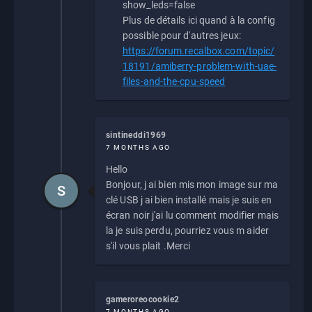
show_leds=false
Plus de détails ici quand à la config
possible pour d'autres jeux:
https://forum.recalbox.com/topic/
18191/amiberry-problem-with-uae-
files-and-the-cpu-speed
sintineddi1969
7 MONTHS AGO
Hello
Bonjour, j ai bien mis mon image sur ma
S
clé USB j ai bien installé mais je suis en
écran noir j'ai lu comment modifier mais
la je suis perdu, pourriez vous m aider
s'il vous plait .Merci
gameroreocookie2
7 MONTHS AGO