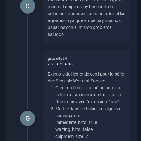
C
mucho tiempo estoy buscando la
solución, si pueden hacer un tutorial les
agradezco ya que vi que hay muchos
usuarios con el mismo problema,
saludos
graoully54
2 YEARS AGO
Exemple de fichier de conf pour la série
des Sensible World of Soccer:
Créer un fichier du même nom que
la Rom et au même endroit que la
Rom mais avec l'extension ".uae"
Mettre dans ce fichier ces lignes et
sauvegarder:
G
immediate_blits=true
waiting_blits=false
chipmem_size=2