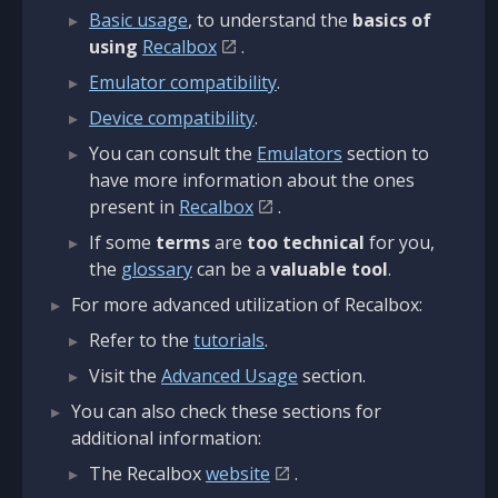
Basic usage
, to understand the
basics of
using
Recalbox
.
Emulator compatibility
.
Device compatibility
.
You can consult the
Emulators
section to
have more information about the ones
present in
Recalbox
.
If some
terms
are
too technical
for you,
the
glossary
can be a
valuable tool
.
For more advanced utilization of Recalbox:
Refer to the
tutorials
.
Visit the
Advanced Usage
section.
You can also check these sections for
additional information:
The Recalbox
website
.