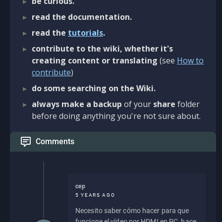
be curious.
read the documentation.
read the
tutorials
.
contribute to the wiki, whether it's
creating content or translating
(see
How to
contribute
)
do some searching on the Wiki.
always make a backup
of your
share
folder
before doing anything you're not sure about.
Comments
cep
5 YEARS AGO
Necesito saber cómo hacer para que
funcione el vídeo por HDMI en PC, hace