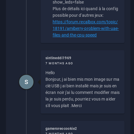
show_leds=false
Plus de détails ici quand à la config
possible pour d'autres jeux:
https://forum.recalbox.com/topic/
18191/amiberry-problem-with-uae-
files-and-the-cpu-speed
sintineddi1969
7 MONTHS AGO
Hello
Bonjour, j ai bien mis mon image sur ma
S
clé USB j ai bien installé mais je suis en
écran noir j'ai lu comment modifier mais
la je suis perdu, pourriez vous m aider
s'il vous plait .Merci
gameroreocookie2
7 MONTHS AGO