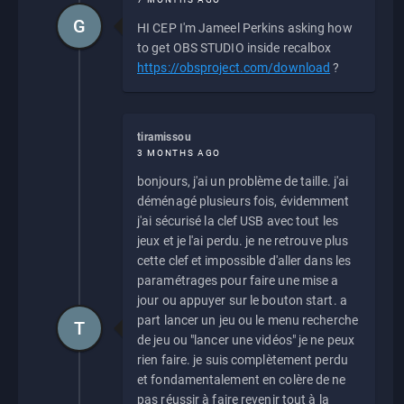
G
HI CEP I'm Jameel Perkins asking how
to get OBS STUDIO inside recalbox
https://obsproject.com/download
?
tiramissou
3 MONTHS AGO
bonjours, j'ai un problème de taille. j'ai
déménagé plusieurs fois, évidemment
j'ai sécurisé la clef USB avec tout les
jeux et je l'ai perdu. je ne retrouve plus
cette clef et impossible d'aller dans les
paramétrages pour faire une mise a
jour ou appuyer sur le bouton start. a
part lancer un jeu ou le menu recherche
T
de jeu ou "lancer une vidéos" je ne peux
rien faire. je suis complètement perdu
et fondamentalement en colère de ne
pas réussir à faire revenir tout à la