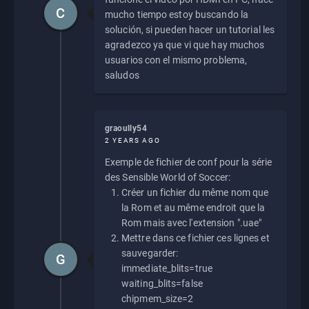
C
mucho tiempo estoy buscando la
solución, si pueden hacer un tutorial les
agradezco ya que vi que hay muchos
usuarios con el mismo problema,
saludos
graoully54
2 YEARS AGO
Exemple de fichier de conf pour la série
des Sensible World of Soccer:
Créer un fichier du même nom que
la Rom et au même endroit que la
Rom mais avec l'extension ".uae"
Mettre dans ce fichier ces lignes et
sauvegarder:
G
immediate_blits=true
waiting_blits=false
chipmem_size=2