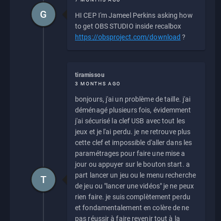
G
HI CEP I'm Jameel Perkins asking how
to get OBS STUDIO inside recalbox
https://obsproject.com/download
?
tiramissou
3 MONTHS AGO
bonjours, j'ai un problème de taille. j'ai
déménagé plusieurs fois, évidemment
j'ai sécurisé la clef USB avec tout les
jeux et je l'ai perdu. je ne retrouve plus
cette clef et impossible d'aller dans les
paramétrages pour faire une mise a
jour ou appuyer sur le bouton start. a
part lancer un jeu ou le menu recherche
T
de jeu ou "lancer une vidéos" je ne peux
rien faire. je suis complètement perdu
et fondamentalement en colère de ne
pas réussir à faire revenir tout à la