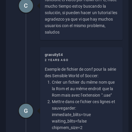
C
mucho tiempo estoy buscando la
solución, si pueden hacer un tutorial les
agradezco ya que vi que hay muchos
usuarios con el mismo problema,
saludos
graoully54
2 YEARS AGO
Exemple de fichier de conf pour la série
des Sensible World of Soccer:
Créer un fichier du même nom que
la Rom et au même endroit que la
Rom mais avec l'extension ".uae"
Mettre dans ce fichier ces lignes et
sauvegarder:
G
immediate_blits=true
waiting_blits=false
chipmem_size=2