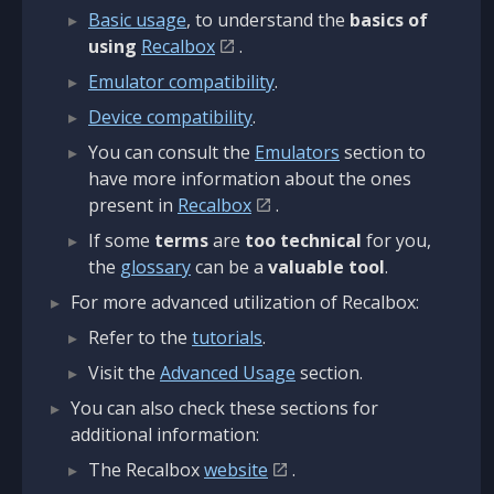
Basic usage
, to understand the
basics of
using
Recalbox
.
Emulator compatibility
.
Device compatibility
.
You can consult the
Emulators
section to
have more information about the ones
present in
Recalbox
.
If some
terms
are
too technical
for you,
the
glossary
can be a
valuable tool
.
For more advanced utilization of Recalbox:
Refer to the
tutorials
.
Visit the
Advanced Usage
section.
You can also check these sections for
additional information:
The Recalbox
website
.