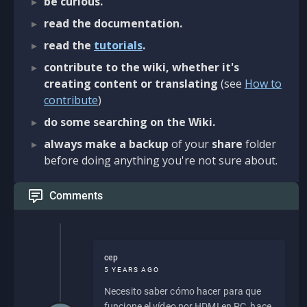
be curious.
read the documentation.
read the
tutorials
.
contribute to the wiki, whether it's
creating content or translating
(see
How to
contribute
)
do some searching on the Wiki.
always make a backup
of your
share
folder
before doing anything you're not sure about.
Comments
cep
5 YEARS AGO
Necesito saber cómo hacer para que
funcione el vídeo por HDMI en PC, hace