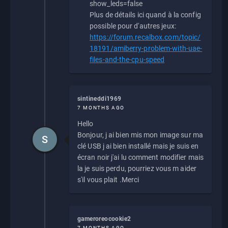
show_leds=false
Plus de détails ici quand à la config
possible pour d'autres jeux:
https://forum.recalbox.com/topic/
18191/amiberry-problem-with-uae-
files-and-the-cpu-speed
sintineddi1969
7 MONTHS AGO
Hello
Bonjour, j ai bien mis mon image sur ma
S
clé USB j ai bien installé mais je suis en
écran noir j'ai lu comment modifier mais
la je suis perdu, pourriez vous m aider
s'il vous plait .Merci
gameroreocookie2
7 MONTHS AGO