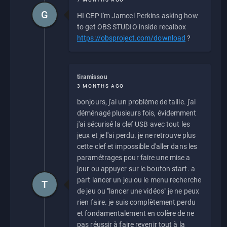
G
HI CEP I'm Jameel Perkins asking how
to get OBS STUDIO inside recalbox
https://obsproject.com/download
?
tiramissou
3 MONTHS AGO
bonjours, j'ai un problème de taille. j'ai
déménagé plusieurs fois, évidemment
j'ai sécurisé la clef USB avec tout les
jeux et je l'ai perdu. je ne retrouve plus
cette clef et impossible d'aller dans les
paramétrages pour faire une mise a
jour ou appuyer sur le bouton start. a
part lancer un jeu ou le menu recherche
T
de jeu ou "lancer une vidéos" je ne peux
rien faire. je suis complètement perdu
et fondamentalement en colère de ne
pas réussir à faire revenir tout à la