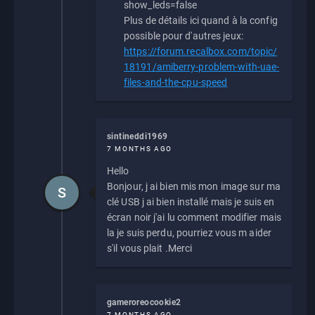
show_leds=false
Plus de détails ici quand à la config
possible pour d'autres jeux:
https://forum.recalbox.com/topic/
18191/amiberry-problem-with-uae-
files-and-the-cpu-speed
sintineddi1969
7 MONTHS AGO
Hello
Bonjour, j ai bien mis mon image sur ma
S
clé USB j ai bien installé mais je suis en
écran noir j'ai lu comment modifier mais
la je suis perdu, pourriez vous m aider
s'il vous plait .Merci
gameroreocookie2
7 MONTHS AGO