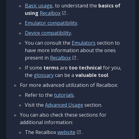
Basic usage
, to understand the
basics of
using
Recalbox
.
Emulator compatibility
.
Device compatibility
.
You can consult the
Emulators
section to
have more information about the ones
present in
Recalbox
.
If some
terms
are
too technical
for you,
the
glossary
can be a
valuable tool
.
For more advanced utilization of Recalbox:
Refer to the
tutorials
.
Visit the
Advanced Usage
section.
You can also check these sections for
additional information:
The Recalbox
website
.