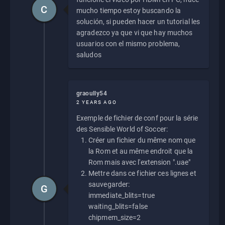
C
mucho tiempo estoy buscando la
solución, si pueden hacer un tutorial les
agradezco ya que vi que hay muchos
usuarios con el mismo problema,
saludos
graoully54
2 YEARS AGO
Exemple de fichier de conf pour la série
des Sensible World of Soccer:
Créer un fichier du même nom que
la Rom et au même endroit que la
Rom mais avec l'extension ".uae"
Mettre dans ce fichier ces lignes et
sauvegarder:
G
immediate_blits=true
waiting_blits=false
chipmem_size=2