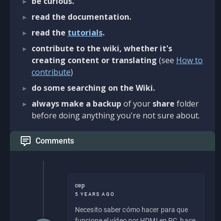
be curious.
read the documentation.
read the
tutorials
.
contribute to the wiki, whether it's
creating content or translating
(see
How to
contribute
)
do some searching on the Wiki.
always make a backup
of your
share
folder
before doing anything you're not sure about.
Comments
cep
5 YEARS AGO
Necesito saber cómo hacer para que
funcione el vídeo por HDMI en PC, hace